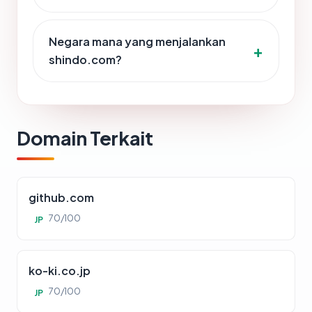
Negara mana yang menjalankan
shindo.com?
Domain Terkait
github.com
70/100
JP
ko-ki.co.jp
70/100
JP