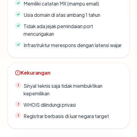
Memiliki catatan MX (mampu email)
Usia domain di atas ambang 1 tahun
Tidak ada jejak pemindaian port
mencurigakan
Infrastruktur merespons dengan latensi wajar
Kekurangan
Sinyal teknis saja tidak membuktikan
kepemilikan
WHOIS dilindungi privasi
Registrar berbasis di luar negara target