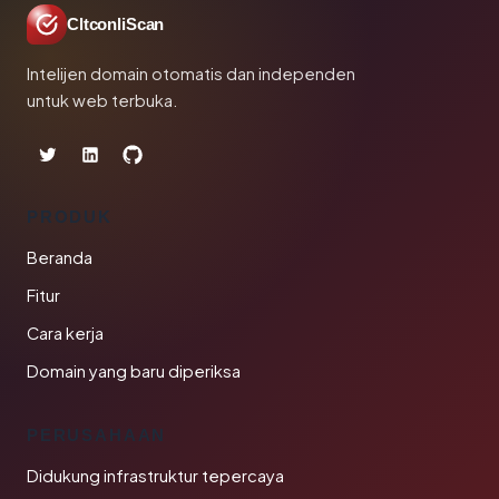
CltconliScan
Intelijen domain otomatis dan independen
untuk web terbuka.
PRODUK
Beranda
Fitur
Cara kerja
Domain yang baru diperiksa
PERUSAHAAN
Didukung infrastruktur tepercaya