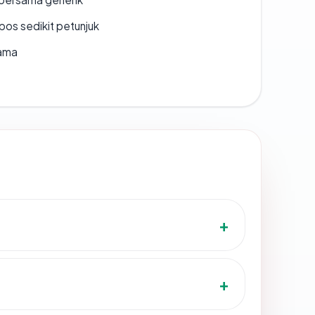
os sedikit petunjuk
lama