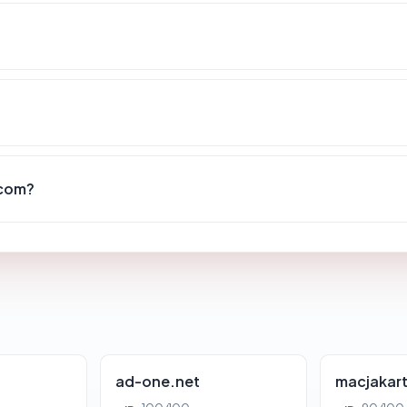
.com?
ad-one.net
macjakar