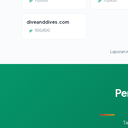
70/100
70/100
JP
JP
diveanddives.com
100/100
JP
Laporan in
Pe
Ta