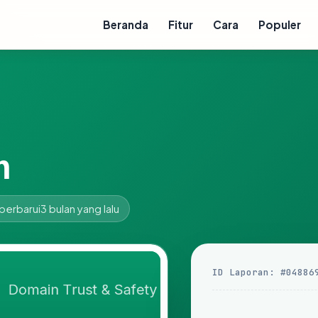
Beranda
Fitur
Cara
Populer
m
perbarui
3 bulan yang lalu
ID Laporan: #04886