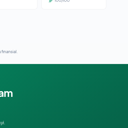
100/100
JP
 finansial.
lam
yi.