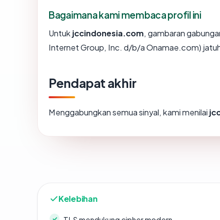
Bagaimana kami membaca profil ini
Untuk
jccindonesia.com
, gambaran gabungan
Internet Group, Inc. d/b/a Onamae.com) jatuh
Pendapat akhir
Menggabungkan semua sinyal, kami menilai
jc
Kelebihan
TLS mendukung cipher modern