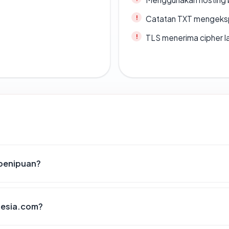
Catatan TXT mengeksp
TLS menerima cipher 
 penipuan?
nesia.com?