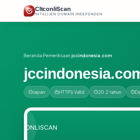
CltconliScan
INTELIJEN DOMAIN INDEPENDEN
Beranda
›
Pemeriksaan
›
jccindonesia.com
jccindonesia.co
Japan
HTTPS Valid
20.2 tahun
Di