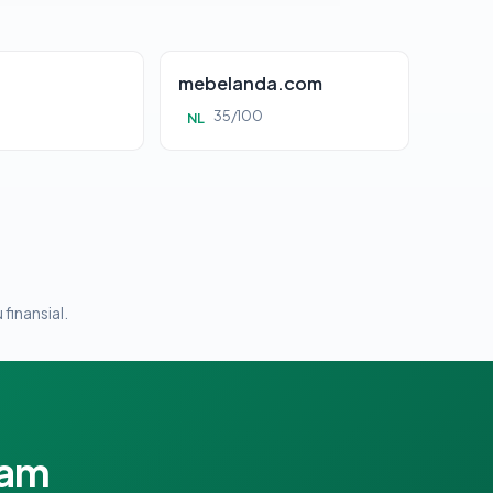
mebelanda.com
35/100
NL
 finansial.
lam