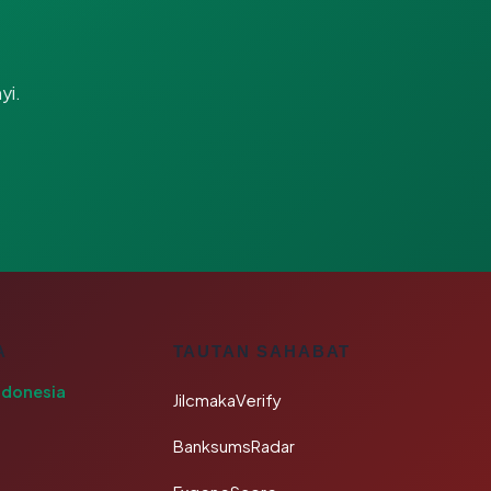
yi.
A
TAUTAN SAHABAT
ndonesia
JilcmakaVerify
BanksumsRadar