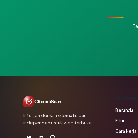
Ta
PRODU
CltconliScan
Beranda
Intelijen domain otomatis dan
Fitur
independen untuk web terbuka.
Cara kerja