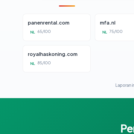
panenrental.com
mfa.nl
65/100
75/100
NL
NL
royalhaskoning.com
85/100
NL
Laporan in
Pe