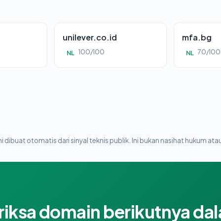
unilever.co.id
mfa.bg
100/100
70/100
NL
NL
i dibuat otomatis dari sinyal teknis publik. Ini bukan nasihat hukum atau
riksa domain berikutnya da