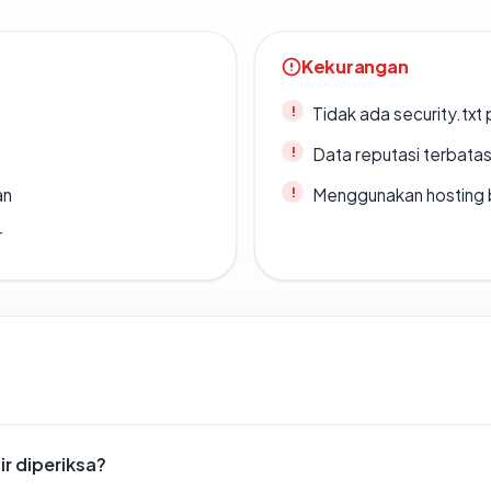
Kekurangan
Tidak ada security.txt 
Data reputasi terbata
an
Menggunakan hosting 
r
ir diperiksa?