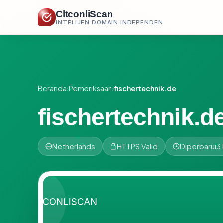
CltconliScan
INTELIJEN DOMAIN INDEPENDEN
Beranda
›
Pemeriksaan
›
fischertechnik.de
fischertechnik.d
Netherlands
HTTPS Valid
Diperbarui
3 