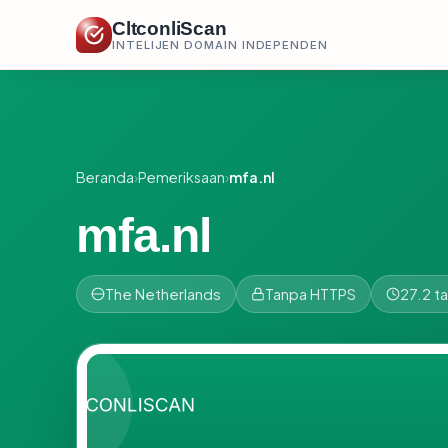
CltconliScan
INTELIJEN DOMAIN INDEPENDEN
Beranda
›
Pemeriksaan
›
mfa.nl
mfa.nl
The Netherlands
Tanpa HTTPS
27.2 t