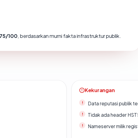
75/100
, berdasarkan murni fakta infrastruktur publik.
Kekurangan
Data reputasi publik t
Tidak ada header HST
Nameserver milik regi