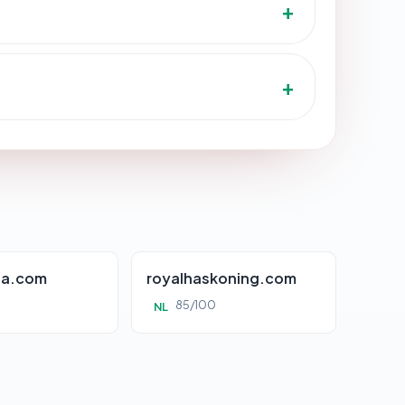
da.com
royalhaskoning.com
85/100
NL