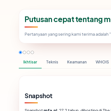
Putusan cepat tentang m
Pertanyaan yang sering kami terima adala
Ikhtisar
Teknis
Keamanan
WHOIS
Snapshot
Snapshot
mfa.nl
: 27.2 tahun, dihosting di 