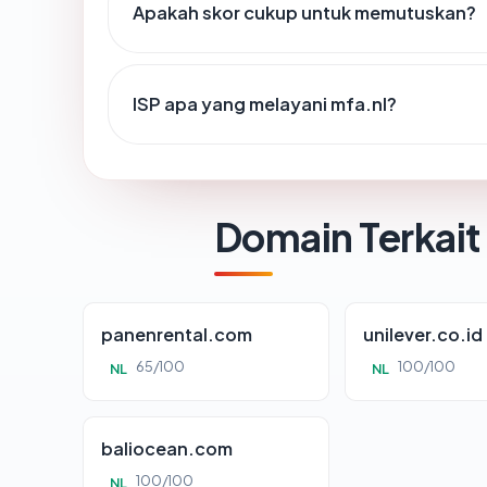
Apakah skor cukup untuk memutuskan?
ISP apa yang melayani mfa.nl?
Domain Terkait
panenrental.com
unilever.co.id
65/100
100/100
NL
NL
baliocean.com
100/100
NL