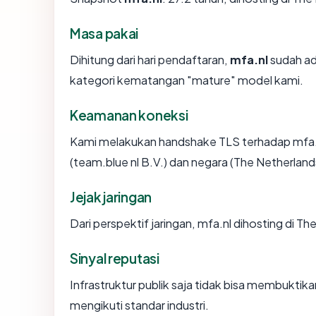
Masa pakai
Dihitung dari hari pendaftaran,
mfa.nl
sudah ada
kategori kematangan "mature" model kami.
Keamanan koneksi
Kami melakukan handshake TLS terhadap mfa.n
(team.blue nl B.V.) dan negara (The Netherlan
Jejak jaringan
Dari perspektif jaringan, mfa.nl dihosting di 
Sinyal reputasi
Infrastruktur publik saja tidak bisa membukti
mengikuti standar industri.