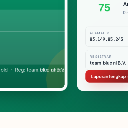
A
75
Ri
ALAMAT IP
83.149.85.245
REGISTRAR
team.blue nl B.V.
Laporan lengkap 