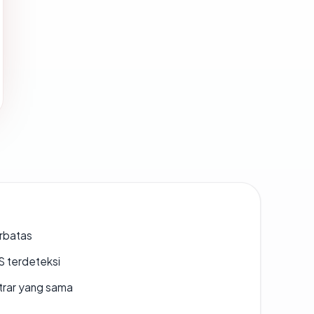
erbatas
S terdeteksi
strar yang sama