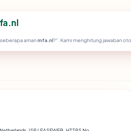
fa.nl
h "seberapa aman
mfa.nl
?". Kami menghitung jawaban ot
The Netherlands, ISP LEASEWEB, HTTPS No.