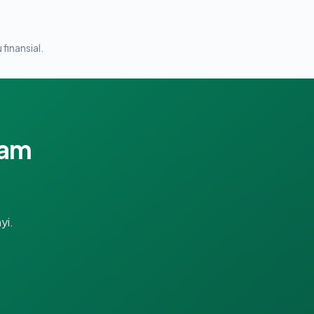
 finansial.
lam
yi.