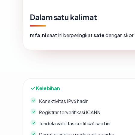
Dalam satu kalimat
mfa.nl
saat ini berperingkat
safe
dengan skor
Kelebihan
Konektivitas IPv6 hadir
Registrar terverifikasi ICANN
Jendela validitas sertifikat saat ini
Dapat dijangkau pada port standar