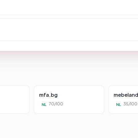
mfa.bg
mebelan
70/100
35/100
NL
NL