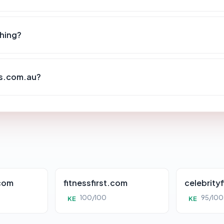
shing?
es.com.au?
.com
fitnessfirst.com
celebrity
100/100
95/100
KE
KE