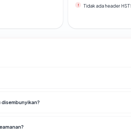
Tidak ada header HST
u disembunyikan?
 keamanan?