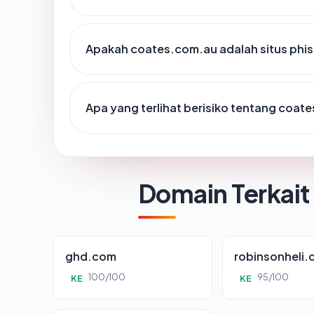
Apakah coates.com.au adalah situs phi
Apa yang terlihat berisiko tentang coat
Domain Terkait
ghd.com
robinsonheli
100/100
95/100
KE
KE