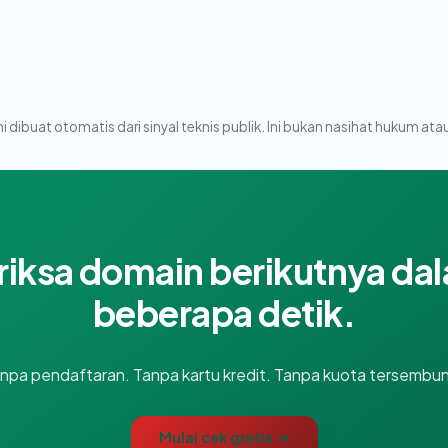
i dibuat otomatis dari sinyal teknis publik. Ini bukan nasihat hukum atau
riksa domain berikutnya da
beberapa detik.
npa pendaftaran. Tanpa kartu kredit. Tanpa kuota tersembun
Mulai cek gratis →