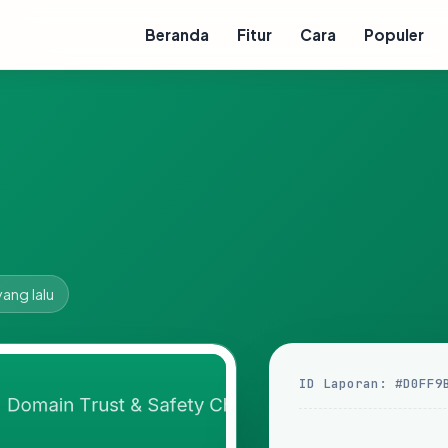
Beranda
Fitur
Cara
Populer
yang lalu
ID Laporan: #D0FF9