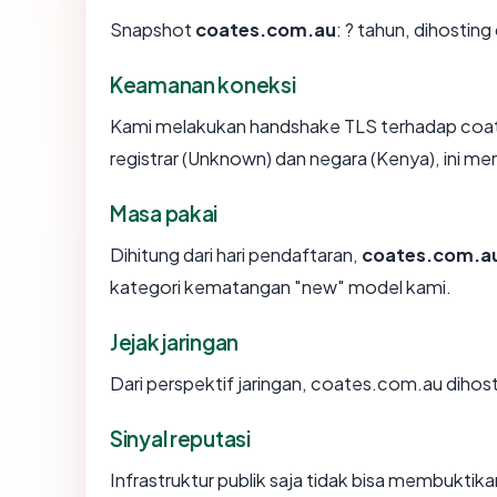
Snapshot
coates.com.au
: ? tahun, dihosti
Keamanan koneksi
Kami melakukan handshake TLS terhadap coa
registrar (Unknown) dan negara (Kenya), ini m
Masa pakai
Dihitung dari hari pendaftaran,
coates.com.a
kategori kematangan "new" model kami.
Jejak jaringan
Dari perspektif jaringan, coates.com.au dihost
Sinyal reputasi
Infrastruktur publik saja tidak bisa membukti