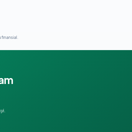
 finansial.
lam
yi.