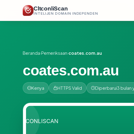
CltconliScan
INTELIJEN DOMAIN INDEPENDEN
Beranda
›
Pemeriksaan
›
coates.com.au
coates.com.au
Kenya
HTTPS Valid
Diperbarui
3 bulan 