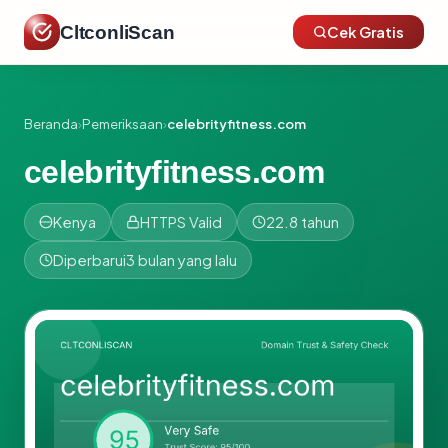
CltconliScan
Cek Gratis
Beranda
›
Pemeriksaan
›
celebrityfitness.com
celebrityfitness.com
Kenya
HTTPS Valid
22.8 tahun
Diperbarui
3 bulan yang lalu