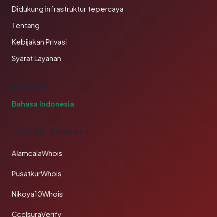
Didukung infrastruktur tepercaya
Tentang
Kebijakan Privasi
Syarat Layanan
BAHASA
Bahasa Indonesia
TAUTAN SAHABAT
AlamcalaWhois
PusatkurWhois
Nikoya10Whois
CcclsuraVerify