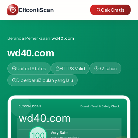
CltconliScan
Cek Gratis
Beranda
›
Pemeriksaan
›
wd40.com
wd40.com
United States
HTTPS Valid
32 tahun
Diperbarui
3 bulan yang lalu