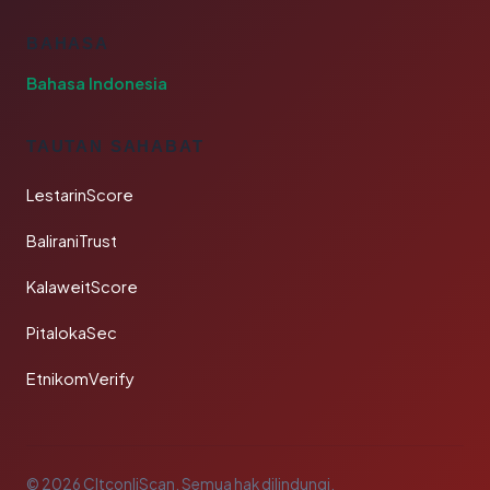
BAHASA
Bahasa Indonesia
TAUTAN SAHABAT
LestarinScore
BaliraniTrust
KalaweitScore
PitalokaSec
EtnikomVerify
© 2026 CltconliScan. Semua hak dilindungi.