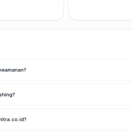
t keamanan?
ishing?
mitra.co.id?