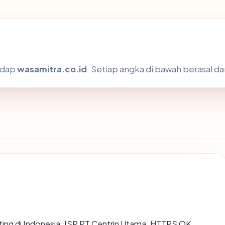
hadap
wasamitra.co.id
. Setiap angka di bawah berasal da
osting di Indonesia, ISP PT Centrin Utama, HTTPS OK.