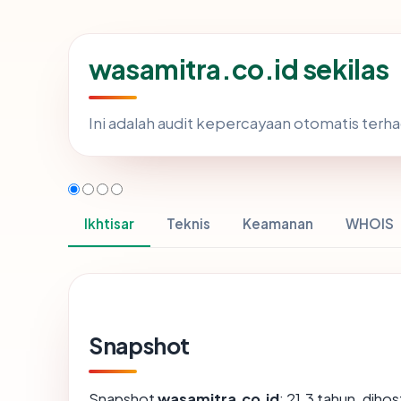
wasamitra.co.id sekilas
Ini adalah audit kepercayaan otomatis ter
Ikhtisar
Teknis
Keamanan
WHOIS
Snapshot
Snapshot
wasamitra.co.id
: 21.3 tahun, dih