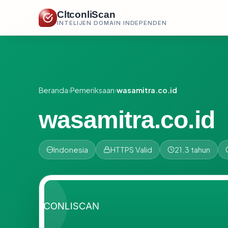
CltconliScan
INTELIJEN DOMAIN INDEPENDEN
Beranda
›
Pemeriksaan
›
wasamitra.co.id
wasamitra.co.id
Indonesia
HTTPS Valid
21.3 tahun