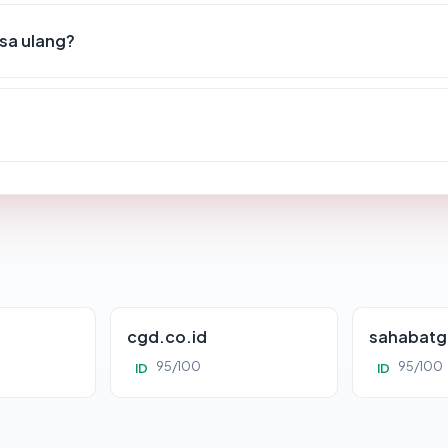
sa ulang?
cgd.co.id
sahabatg
95/100
95/100
ID
ID