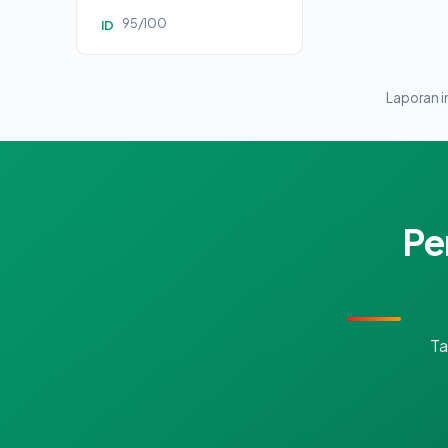
95/100
ID
Laporan in
Pe
Ta