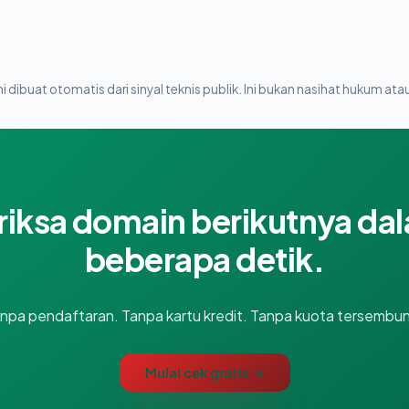
i dibuat otomatis dari sinyal teknis publik. Ini bukan nasihat hukum atau
riksa domain berikutnya da
beberapa detik.
npa pendaftaran. Tanpa kartu kredit. Tanpa kuota tersembun
Mulai cek gratis →