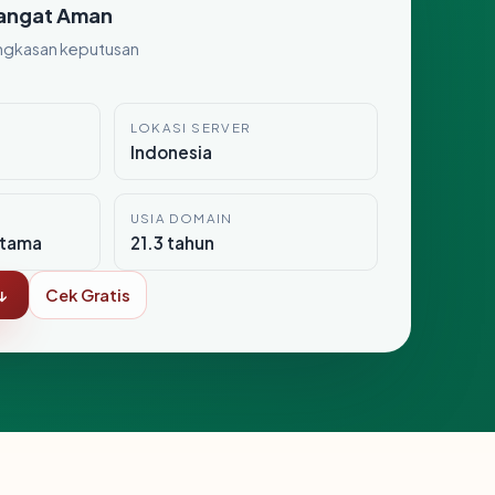
angat Aman
ngkasan keputusan
LOKASI SERVER
Indonesia
USIA DOMAIN
itama
21.3 tahun
↓
Cek Gratis