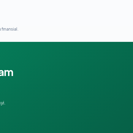
 finansial.
lam
yi.