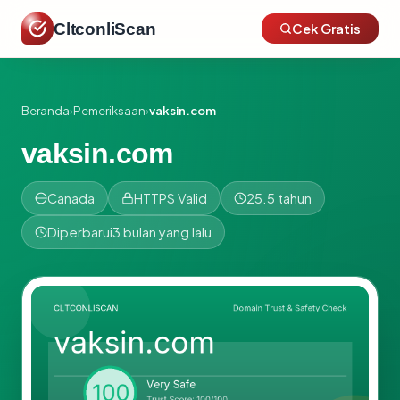
CltconliScan
Cek Gratis
Beranda
›
Pemeriksaan
›
vaksin.com
vaksin.com
Canada
HTTPS Valid
25.5 tahun
Diperbarui
3 bulan yang lalu