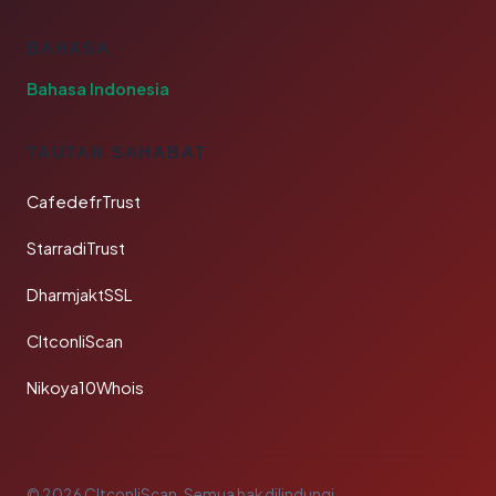
BAHASA
Bahasa Indonesia
TAUTAN SAHABAT
CafedefrTrust
StarradiTrust
DharmjaktSSL
CltconliScan
Nikoya10Whois
© 2026 CltconliScan. Semua hak dilindungi.