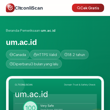
CltconliScan
Cek Gratis
Beranda
›
Pemeriksaan
›
um.ac.id
um.ac.id
Canada
HTTPS Valid
18.2 tahun
Diperbarui
3 bulan yang lalu