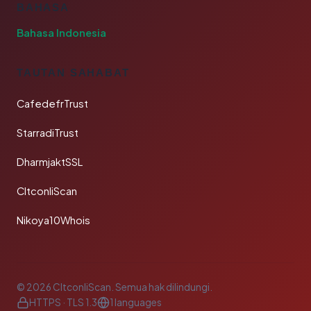
BAHASA
Bahasa Indonesia
TAUTAN SAHABAT
CafedefrTrust
StarradiTrust
DharmjaktSSL
CltconliScan
Nikoya10Whois
© 2026 CltconliScan. Semua hak dilindungi.
HTTPS · TLS 1.3
1 languages