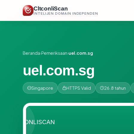
CltconliScan
INTELIJEN DOMAIN INDEPENDEN
Beranda
›
Pemeriksaan
›
uel.com.sg
uel.com.sg
Singapore
HTTPS Valid
26.8 tahun