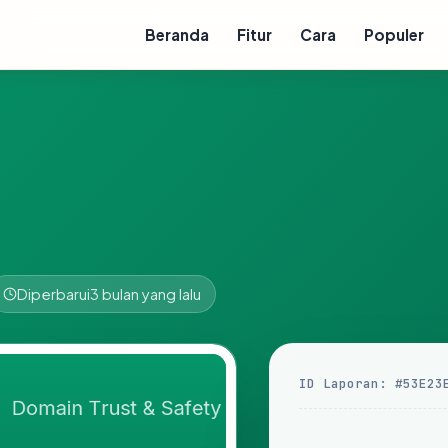
Beranda
Fitur
Cara
Populer
Diperbarui
3 bulan yang lalu
ID Laporan: #53E23