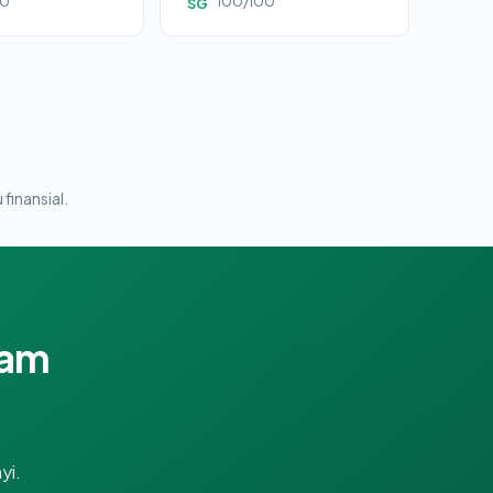
00
100/100
SG
 finansial.
lam
yi.