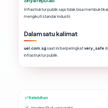
Sinyal reputasi
Infrastruktur publik saja tidak bisa membukti
mengikuti standar industri.
Dalam satu kalimat
uel.com.sg
saat ini berperingkat
very_safe
d
infrastruktur publik.
Kelebihan
Hosting IPv4 yang stabil