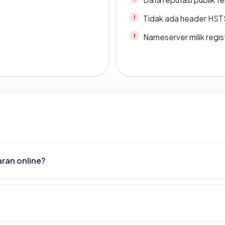
Tidak ada header HST
Nameserver milik regi
ran online?