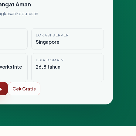
angat Aman
ngkasan keputusan
LOKASI SERVER
0
Singapore
USIA DOMAIN
orks Inte
26.8 tahun
↓
Cek Gratis