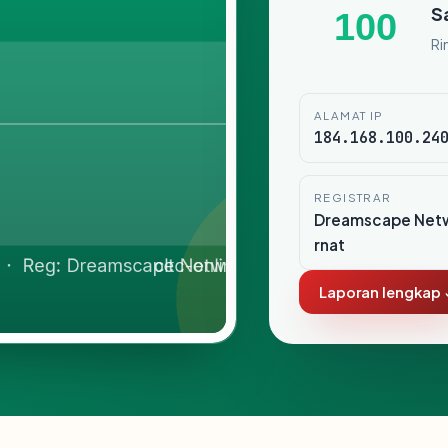
S
100
Ri
ALAMAT IP
184.168.100.24
REGISTRAR
Dreamscape Netw
rnat
Laporan lengkap 