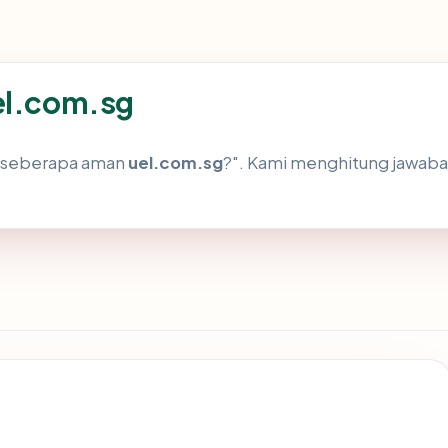
el.com.sg
h "seberapa aman
uel.com.sg
?". Kami menghitung jawab