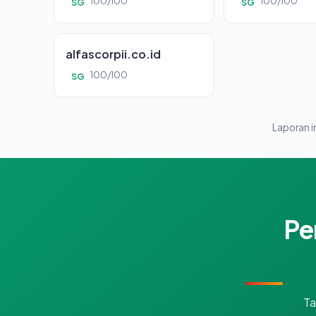
100/100
100/100
SG
SG
alfascorpii.co.id
100/100
SG
Laporan in
Pe
Ta