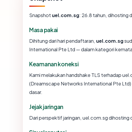
Snapshot
uel.com.sg
: 26.8 tahun, dihostin
Masa pakai
Dihitung dari hari pendaftaran,
uel.com.sg
sud
International Pte Ltd — dalam kategori kema
Keamanan koneksi
Kami melakukan handshake TLS terhadap uel.
(Dreamscape Networks International Pte Ltd) 
dasar.
Jejak jaringan
Dari perspektif jaringan, uel.com.sg dihostin