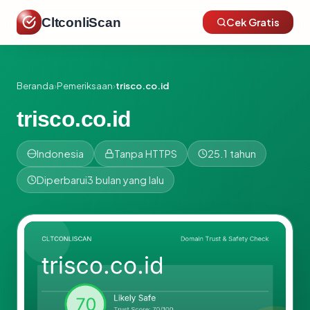
CltconliScan
Cek Gratis
Beranda
›
Pemeriksaan
›
trisco.co.id
trisco.co.id
Indonesia
Tanpa HTTPS
25.1 tahun
Diperbarui
3 bulan yang lalu