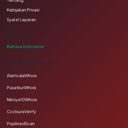
Tentang
Kebijakan Privasi
Syarat Layanan
BAHASA
Bahasa Indonesia
TAUTAN SAHABAT
AlamcalaWhois
PusatkurWhois
Nikoya10Whois
CcclsuraVerify
PoplinedScan