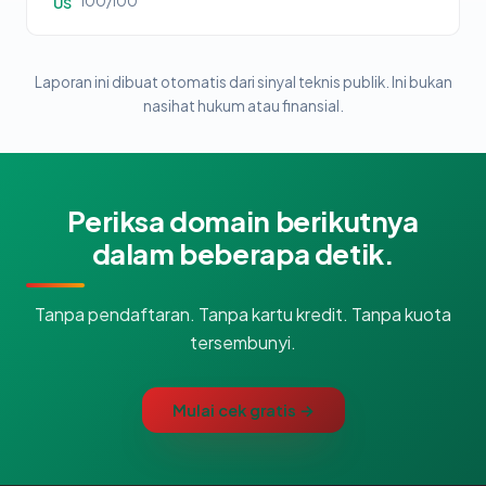
100/100
US
Laporan ini dibuat otomatis dari sinyal teknis publik. Ini bukan
nasihat hukum atau finansial.
Periksa domain berikutnya
dalam beberapa detik.
Tanpa pendaftaran. Tanpa kartu kredit. Tanpa kuota
tersembunyi.
Mulai cek gratis →