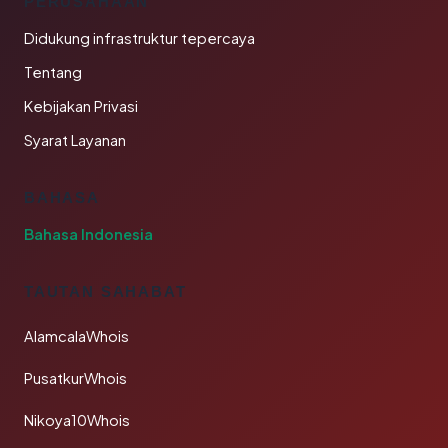
PERUSAHAAN
Didukung infrastruktur tepercaya
Tentang
Kebijakan Privasi
Syarat Layanan
BAHASA
Bahasa Indonesia
TAUTAN SAHABAT
AlamcalaWhois
PusatkurWhois
Nikoya10Whois