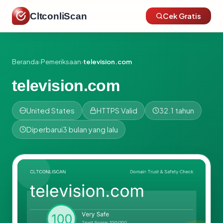
CltconliScan
Cek Gratis
Beranda
›
Pemeriksaan
›
television.com
television.com
United States
HTTPS Valid
32.1 tahun
Diperbarui
3 bulan yang lalu