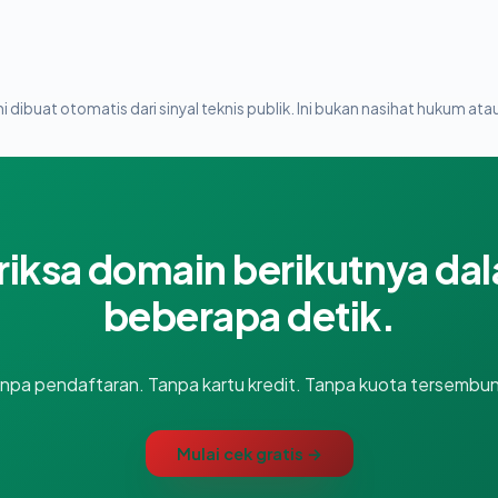
i dibuat otomatis dari sinyal teknis publik. Ini bukan nasihat hukum atau
riksa domain berikutnya da
beberapa detik.
npa pendaftaran. Tanpa kartu kredit. Tanpa kuota tersembun
Mulai cek gratis →