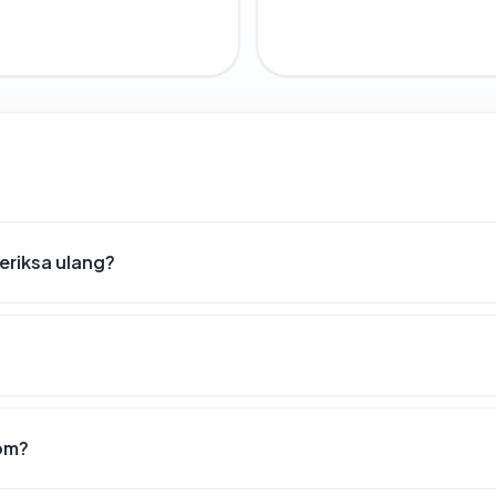
eriksa ulang?
om?