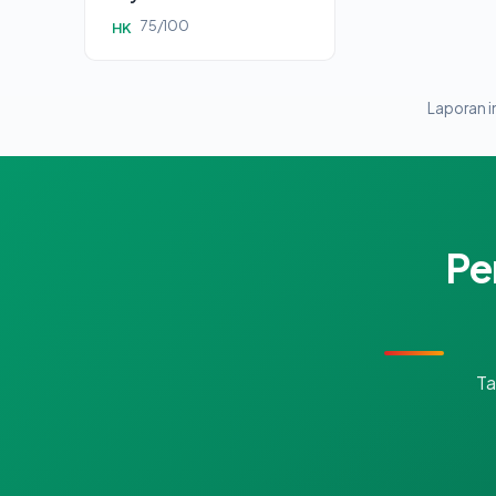
75/100
HK
Laporan in
Pe
Ta