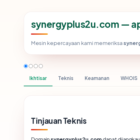
synergyplus2u.com — apa
Mesin kepercayaan kami memeriksa
syner
Ikhtisar
Teknis
Keamanan
WHOIS
Tinjauan Teknis
Domain
synergyplus2u.com
dapat dijangkau