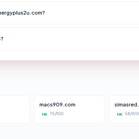
ynergyplus2u.com?
6?
macs909.com
simasred
75/100
58/100
HK
HK