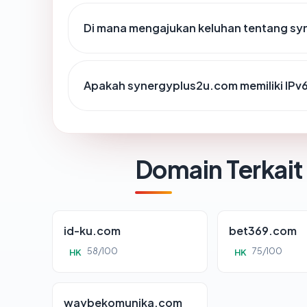
Di mana mengajukan keluhan tentang s
Apakah synergyplus2u.com memiliki IPv
Domain Terkait
id-ku.com
bet369.com
58/100
75/100
HK
HK
waybekomunika.com