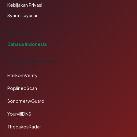
Kebijakan Privasi
Syarat Layanan
BAHASA
Bahasa Indonesia
TAUTAN SAHABAT
EtnikomVerify
PoplinedScan
SonornetwGuard
YourvillDNS
ThecakesRadar