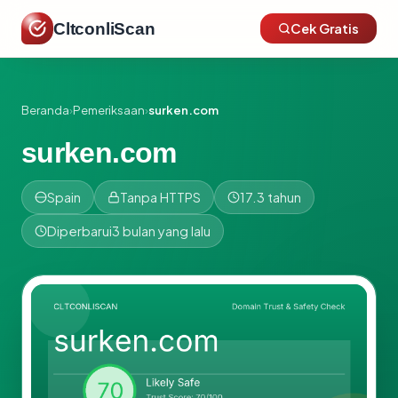
CltconliScan
Cek Gratis
Beranda
›
Pemeriksaan
›
surken.com
surken.com
Spain
Tanpa HTTPS
17.3 tahun
Diperbarui
3 bulan yang lalu