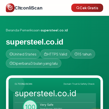
CltconliScan
Cek Gratis
Beranda
›
Pemeriksaan
›
supersteel.co.id
supersteel.co.id
United States
HTTPS Valid
15 tahun
Diperbarui
3 bulan yang lalu