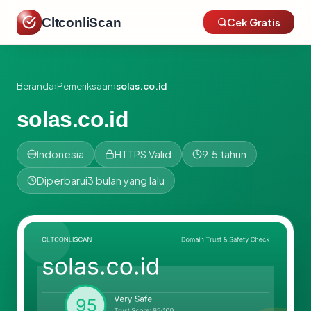
CltconliScan
Cek Gratis
Beranda
›
Pemeriksaan
›
solas.co.id
solas.co.id
Indonesia
HTTPS Valid
9.5 tahun
Diperbarui
3 bulan yang lalu