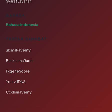
Syarat Layanan
BAHASA
Bahasa Indonesia
TAUTAN SAHABAT
JilcmakaVerify
BanksumsRadar
FxgeneScore
YourvillDNS
CcclsuraVerify