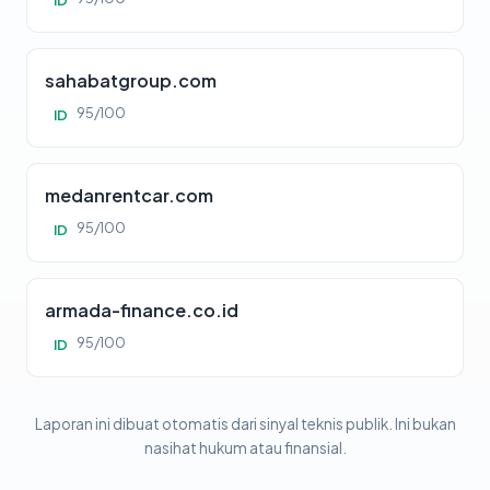
ID
sahabatgroup.com
95/100
ID
medanrentcar.com
95/100
ID
armada-finance.co.id
95/100
ID
Laporan ini dibuat otomatis dari sinyal teknis publik. Ini bukan
nasihat hukum atau finansial.