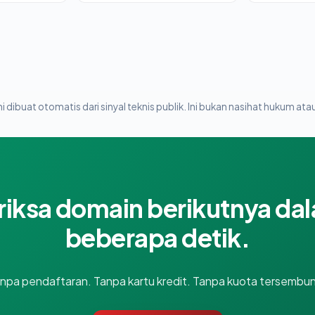
i dibuat otomatis dari sinyal teknis publik. Ini bukan nasihat hukum atau
riksa domain berikutnya da
beberapa detik.
npa pendaftaran. Tanpa kartu kredit. Tanpa kuota tersembun