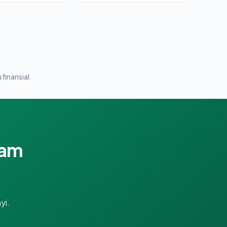
 finansial.
lam
yi.