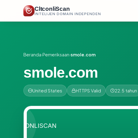
CltconliScan
INTELIJEN DOMAIN INDEPENDEN
Beranda
›
Pemeriksaan
›
smole.com
smole.com
United States
HTTPS Valid
22.5 tahun