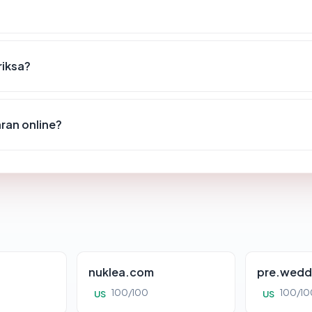
riksa?
an online?
nuklea.com
pre.wedd
100/100
100/10
US
US