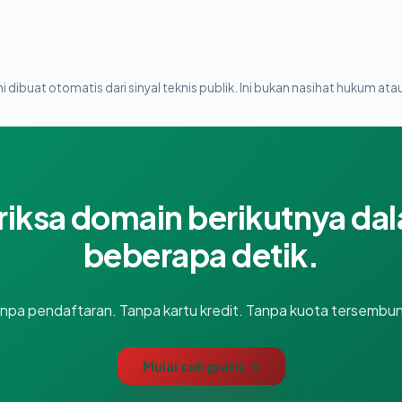
i dibuat otomatis dari sinyal teknis publik. Ini bukan nasihat hukum atau
riksa domain berikutnya da
beberapa detik.
npa pendaftaran. Tanpa kartu kredit. Tanpa kuota tersembun
Mulai cek gratis →