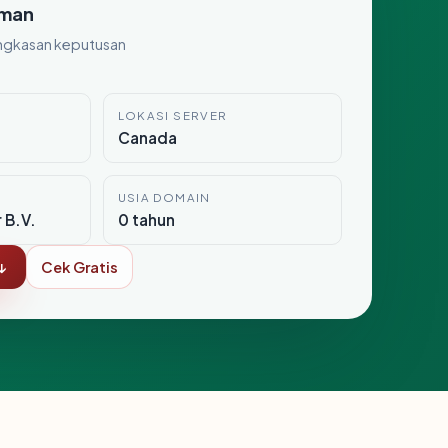
man
ngkasan keputusan
LOKASI SERVER
Canada
USIA DOMAIN
 B.V.
0 tahun
↓
Cek Gratis