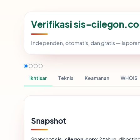
Verifikasi sis-cilegon.c
Independen, otomatis, dan gratis — laporan
Ikhtisar
Teknis
Keamanan
WHOIS
Snapshot
Snapshot
sis-cilegon.com
: ? tahun, dihosti