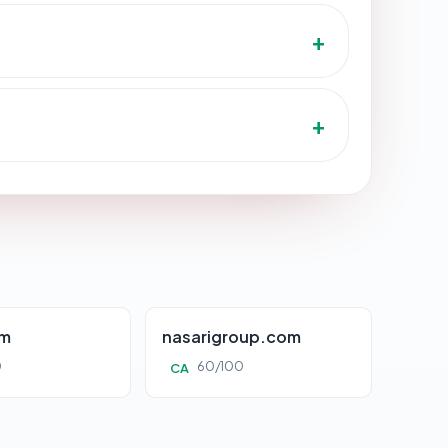
om
nasarigroup.com
0
60/100
CA