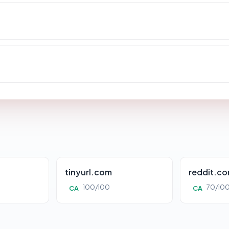
tinyurl.com
reddit.c
100/100
70/10
CA
CA