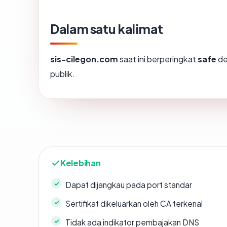
Dalam satu kalimat
sis-cilegon.com
saat ini berperingkat
safe
de
publik.
Kelebihan
Dapat dijangkau pada port standar
Sertifikat dikeluarkan oleh CA terkenal
Tidak ada indikator pembajakan DNS