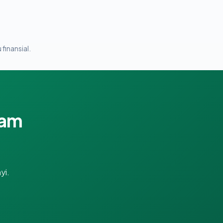
 finansial.
lam
yi.