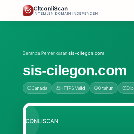
CltconliScan
INTELIJEN DOMAIN INDEPENDEN
Beranda
›
Pemeriksaan
›
sis-cilegon.com
sis-cilegon.com
Canada
HTTPS Valid
0 tahun
Dip