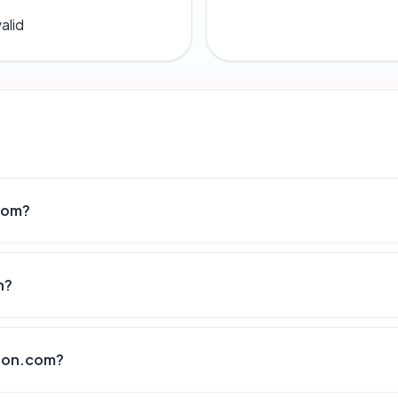
alid
com?
n?
egon.com?