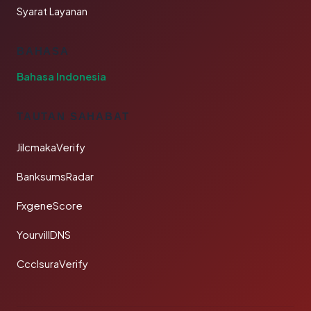
Syarat Layanan
BAHASA
Bahasa Indonesia
TAUTAN SAHABAT
JilcmakaVerify
BanksumsRadar
FxgeneScore
YourvillDNS
CcclsuraVerify