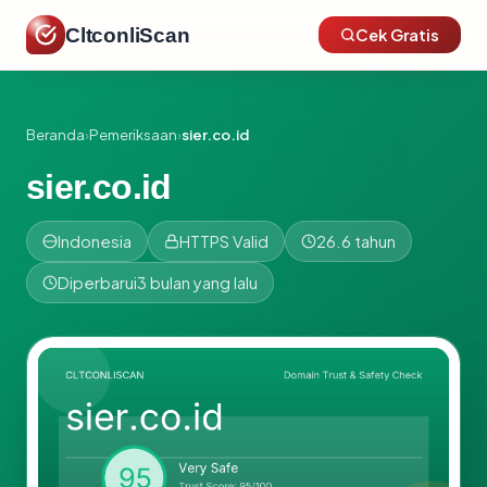
CltconliScan
Cek Gratis
Beranda
›
Pemeriksaan
›
sier.co.id
sier.co.id
Indonesia
HTTPS Valid
26.6 tahun
Diperbarui
3 bulan yang lalu