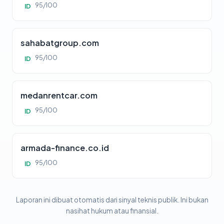
95/100
ID
sahabatgroup.com
95/100
ID
medanrentcar.com
95/100
ID
armada-finance.co.id
95/100
ID
Laporan ini dibuat otomatis dari sinyal teknis publik. Ini bukan
nasihat hukum atau finansial.