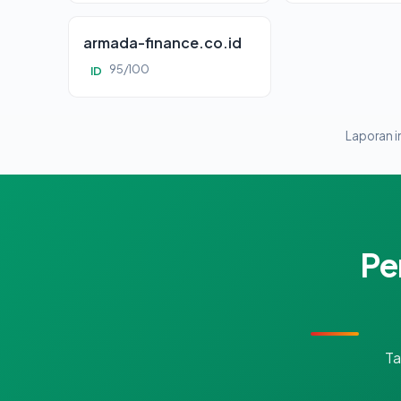
armada-finance.co.id
95/100
ID
Laporan in
Pe
Ta