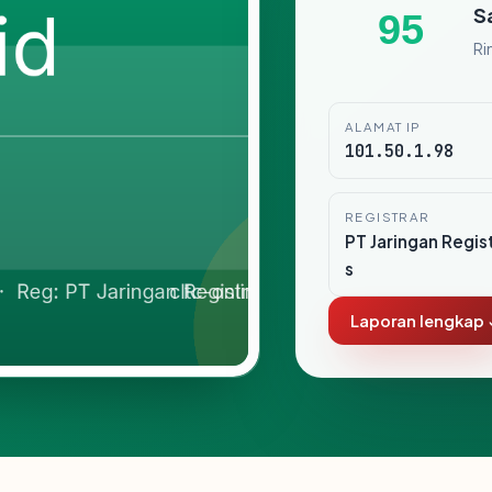
S
95
Ri
ALAMAT IP
101.50.1.98
REGISTRAR
PT Jaringan Regis
s
Laporan lengkap 