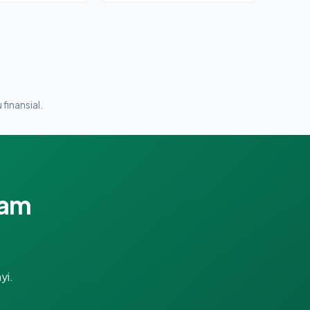
 finansial.
lam
yi.