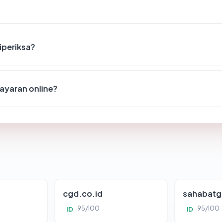
diperiksa?
ayaran online?
cgd.co.id
sahabatg
95/100
95/100
ID
ID