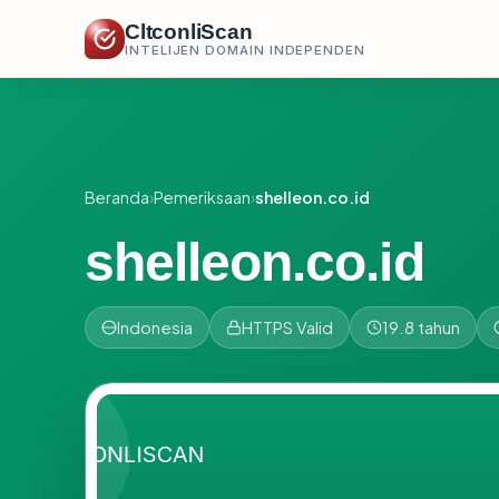
CltconliScan
INTELIJEN DOMAIN INDEPENDEN
Beranda
›
Pemeriksaan
›
shelleon.co.id
shelleon.co.id
Indonesia
HTTPS Valid
19.8 tahun