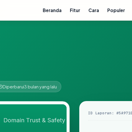
Beranda
Fitur
Cara
Populer
Diperbarui
3 bulan yang lalu
ID Laporan: #5A971