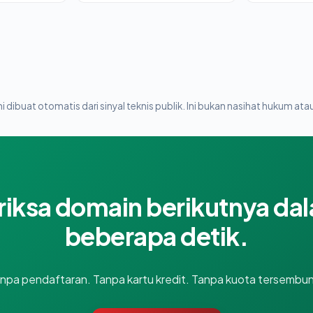
i dibuat otomatis dari sinyal teknis publik. Ini bukan nasihat hukum atau
riksa domain berikutnya da
beberapa detik.
npa pendaftaran. Tanpa kartu kredit. Tanpa kuota tersembun