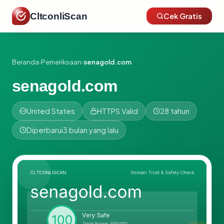
CltconliScan
Cek Gratis
Beranda
›
Pemeriksaan
›
senagold.com
senagold.com
United States
HTTPS Valid
28 tahun
Diperbarui
3 bulan yang lalu