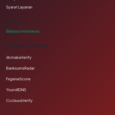
Syarat Layanan
BAHASA
Bahasa Indonesia
TAUTAN SAHABAT
JilcmakaVerify
BanksumsRadar
FxgeneScore
YourvillDNS
CcclsuraVerify