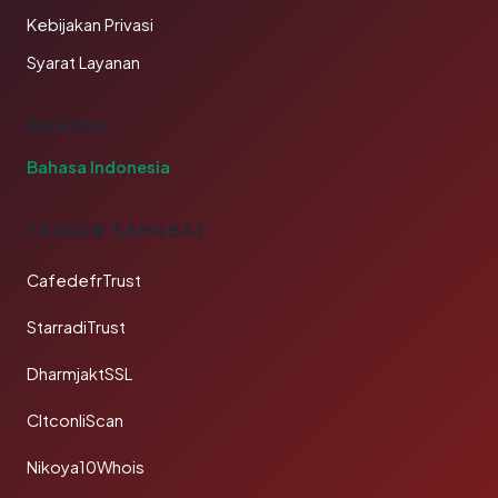
Kebijakan Privasi
Syarat Layanan
BAHASA
Bahasa Indonesia
TAUTAN SAHABAT
CafedefrTrust
StarradiTrust
DharmjaktSSL
CltconliScan
Nikoya10Whois