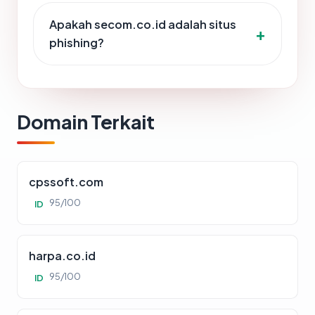
Apakah secom.co.id adalah situs
phishing?
Domain Terkait
cpssoft.com
95/100
ID
harpa.co.id
95/100
ID