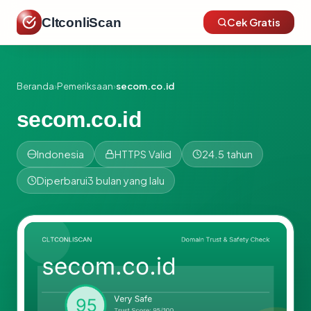
CltconliScan
Cek Gratis
Beranda
›
Pemeriksaan
›
secom.co.id
secom.co.id
Indonesia
HTTPS Valid
24.5 tahun
Diperbarui
3 bulan yang lalu