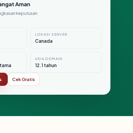
angat Aman
ngkasan keputusan
LOKASI SERVER
Canada
USIA DOMAIN
itama
12.1 tahun
↓
Cek Gratis