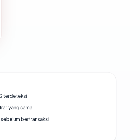
S terdeteksi
strar yang sama
en sebelum bertransaksi