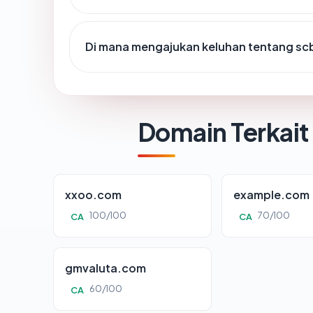
Di mana mengajukan keluhan tentang sc
Domain Terkait
xxoo.com
example.com
100/100
70/100
CA
CA
gmvaluta.com
60/100
CA