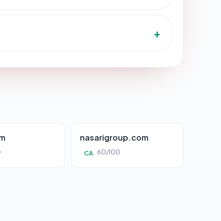
om
nasarigroup.com
0
60/100
CA