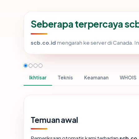
Seberapa terpercaya sc
scb.co.id
mengarah ke server di Canada. Ini
Ikhtisar
Teknis
Keamanan
WHOIS
Temuan awal
Pemeriksaan otomatis kami terhadap
scb.co.