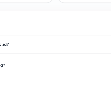
o.id?
ng?