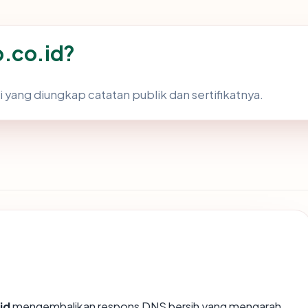
b.co.id?
 yang diungkap catatan publik dan sertifikatnya.
id
mengembalikan respons DNS bersih yang mengarah