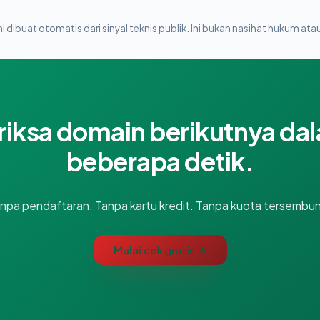
i dibuat otomatis dari sinyal teknis publik. Ini bukan nasihat hukum atau
riksa domain berikutnya da
beberapa detik.
npa pendaftaran. Tanpa kartu kredit. Tanpa kuota tersembun
Mulai cek gratis →