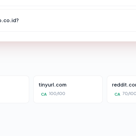
b.co.id?
tinyurl.com
reddit.c
100/100
70/10
CA
CA