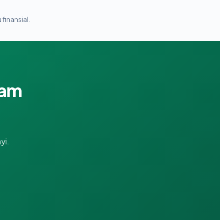
 finansial.
lam
yi.