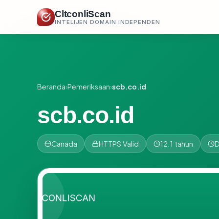
CltconliScan
INTELIJEN DOMAIN INDEPENDEN
Beranda
›
Pemeriksaan
›
scb.co.id
scb.co.id
Canada
HTTPS Valid
12.1 tahun
D