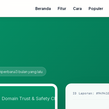
Beranda
Fitur
Cara
Populer
iperbarui
3 bulan yang lalu
ID Laporan: #94941