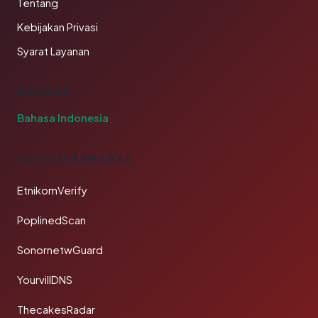
Tentang
Kebijakan Privasi
Syarat Layanan
BAHASA
Bahasa Indonesia
TAUTAN SAHABAT
EtnikomVerify
PoplinedScan
SonornetwGuard
YourvillDNS
ThecakesRadar