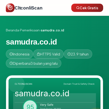
CltconliScan
Cek Gratis
Beranda
›
Pemeriksaan
›
samudra.co.id
samudra.co.id
Indonesia
HTTPS Valid
23.9 tahun
Diperbarui
3 bulan yang lalu