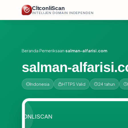
CltconliScan
INTELIJEN DOMAIN INDEPENDEN
Beranda
›
Pemeriksaan
›
salman-alfarisi.com
salman-alfarisi.
Indonesia
HTTPS Valid
24 tahun