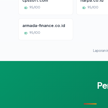
cpssoft.com
harpa.co.id
95/100
95/100
ID
ID
armada-finance.co.id
95/100
ID
Laporan in
Pe