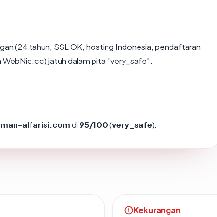
gan (24 tahun, SSL OK, hosting Indonesia, pendaftaran
bNic.cc) jatuh dalam pita "very_safe".
lman-alfarisi.com
di
95/100
(
very_safe
).
Kekurangan