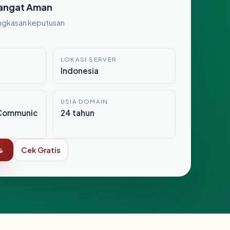
angat Aman
ngkasan keputusan
LOKASI SERVER
Indonesia
USIA DOMAIN
Communic
24 tahun
↓
Cek Gratis