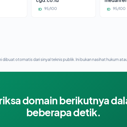
cgd.co.id
medanren
95/100
95/100
ID
ID
i dibuat otomatis dari sinyal teknis publik. Ini bukan nasihat hukum atau
riksa domain berikutnya da
beberapa detik.