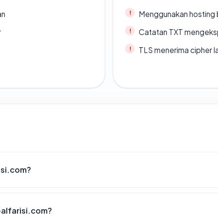
an
Menggunakan hosting 
r
Catatan TXT mengeksp
TLS menerima cipher 
isi.com?
alfarisi.com?