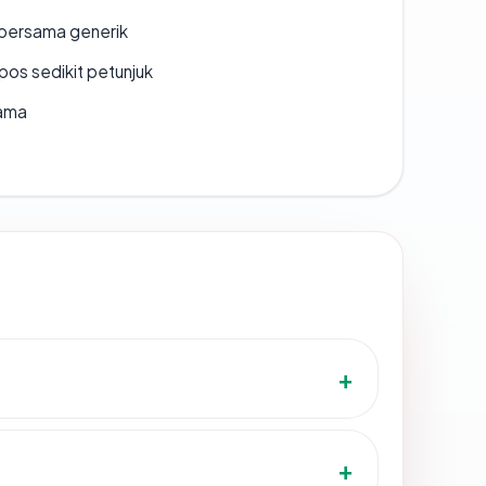
bersama generik
os sedikit petunjuk
lama