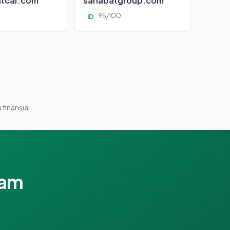
tcar.com
sahabatgroup.com
95/100
ID
 finansial.
lam