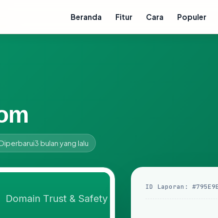
Beranda
Fitur
Cara
Populer
com
Diperbarui
3 bulan yang lalu
ID Laporan: #795E9