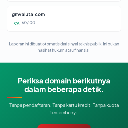
gmvaluta.com
60/100
CA
Laporan ini dibuat otomatis dari sinyal teknis publik. Ini bukan
nasihat hukum atau finansial.
Periksa domain berikutnya
dalam beberapa detik.
Tanpa pendaftaran. Tanpa kartu kredit. Tanpa kuota
tersembunyi.