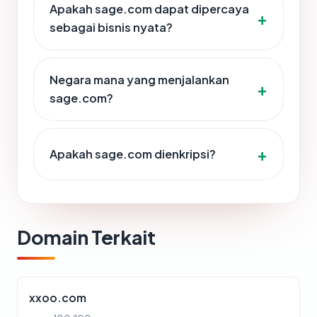
Apakah sage.com dapat dipercaya
sebagai bisnis nyata?
Negara mana yang menjalankan
sage.com?
Apakah sage.com dienkripsi?
Domain Terkait
xxoo.com