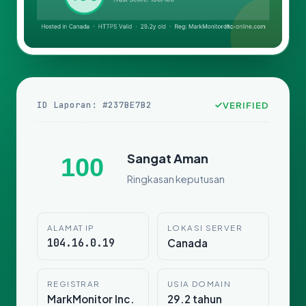
ID Laporan: #237BE7B2
VERIFIED
Sangat Aman
100
Ringkasan keputusan
ALAMAT IP
LOKASI SERVER
104.16.0.19
Canada
REGISTRAR
USIA DOMAIN
MarkMonitor Inc.
29.2 tahun