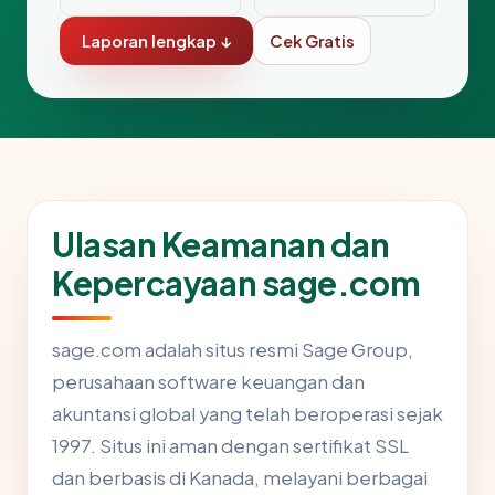
Laporan lengkap ↓
Cek Gratis
Ulasan Keamanan dan
Kepercayaan sage.com
sage.com adalah situs resmi Sage Group,
perusahaan software keuangan dan
akuntansi global yang telah beroperasi sejak
1997. Situs ini aman dengan sertifikat SSL
dan berbasis di Kanada, melayani berbagai