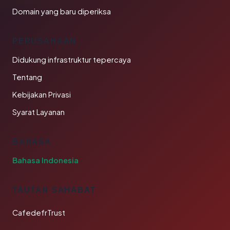
Domain yang baru diperiksa
PERUSAHAAN
Didukung infrastruktur tepercaya
Tentang
Kebijakan Privasi
Syarat Layanan
BAHASA
Bahasa Indonesia
TAUTAN SAHABAT
CafedefrTrust