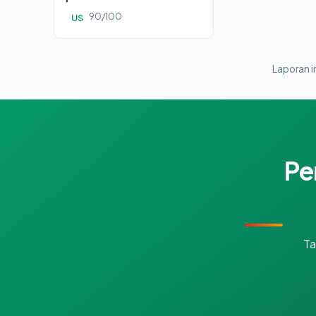
90/100
US
Laporan in
Pe
Ta