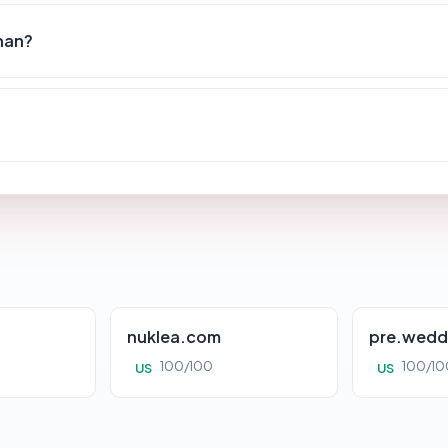
nan?
nuklea.com
pre.wedd
100/100
100/10
US
US