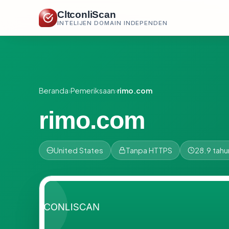
CltconliScan
INTELIJEN DOMAIN INDEPENDEN
Beranda
›
Pemeriksaan
›
rimo.com
rimo.com
United States
Tanpa HTTPS
28.9 tahu