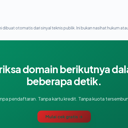
i dibuat otomatis dari sinyal teknis publik. Ini bukan nasihat hukum atau
riksa domain berikutnya da
beberapa detik.
npa pendaftaran. Tanpa kartu kredit. Tanpa kuota tersembun
Mulai cek gratis →