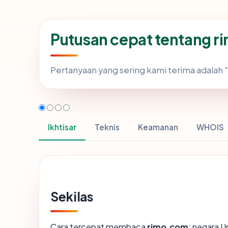
Putusan cepat tentang 
Pertanyaan yang sering kami terima adala
Ikhtisar
Teknis
Keamanan
WHOIS
Sekilas
Cara tercepat membaca
rimo.com
: negara U