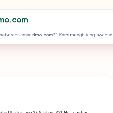
rimo.com
h "seberapa aman
rimo.com
?". Kami menghitung jawaban
nited States, usia 28.9 tahun, SSL No, registrar