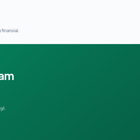
 finansial.
lam
yi.