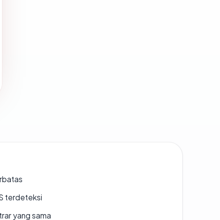
erbatas
S terdeteksi
strar yang sama