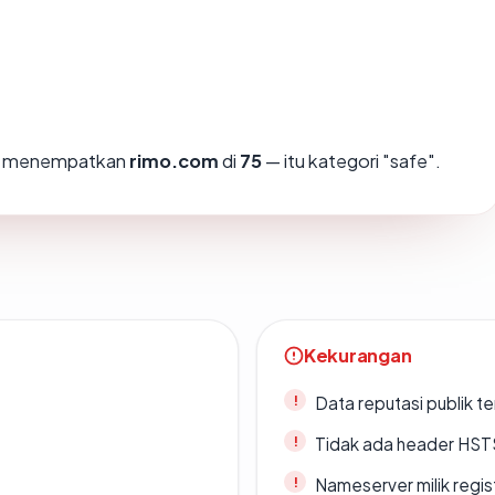
mi menempatkan
rimo.com
di
75
— itu kategori "safe".
Kekurangan
Data reputasi publik t
Tidak ada header HST
Nameserver milik regi