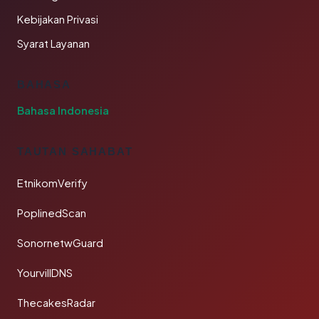
Kebijakan Privasi
Syarat Layanan
BAHASA
Bahasa Indonesia
TAUTAN SAHABAT
EtnikomVerify
PoplinedScan
SonornetwGuard
YourvillDNS
ThecakesRadar