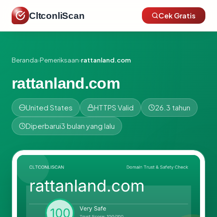
CltconliScan
Cek Gratis
Beranda
›
Pemeriksaan
›
rattanland.com
rattanland.com
United States
HTTPS Valid
26.3 tahun
Diperbarui
3 bulan yang lalu