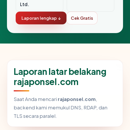
Ltd.
Laporan lengkap ↓
Cek Gratis
Laporan latar belakang
rajaponsel.com
Saat Anda mencari
rajaponsel.com
,
backend kami memukul DNS, RDAP, dan
TLS secara paralel.