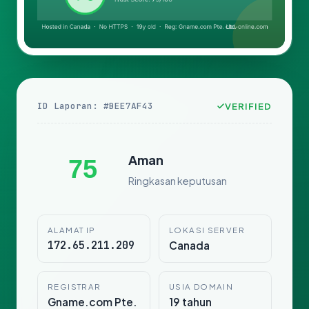
ID Laporan: #BEE7AF43
VERIFIED
Aman
75
Ringkasan keputusan
ALAMAT IP
LOKASI SERVER
172.65.211.209
Canada
REGISTRAR
USIA DOMAIN
Gname.com Pte.
19 tahun