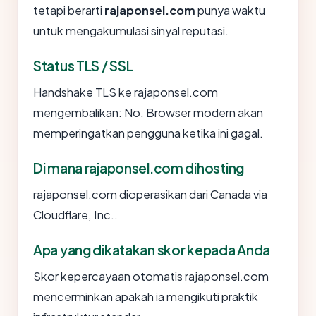
tetapi berarti
rajaponsel.com
punya waktu
untuk mengakumulasi sinyal reputasi.
Status TLS / SSL
Handshake TLS ke rajaponsel.com
mengembalikan: No. Browser modern akan
memperingatkan pengguna ketika ini gagal.
Di mana rajaponsel.com dihosting
rajaponsel.com dioperasikan dari Canada via
Cloudflare, Inc..
Apa yang dikatakan skor kepada Anda
Skor kepercayaan otomatis rajaponsel.com
mencerminkan apakah ia mengikuti praktik