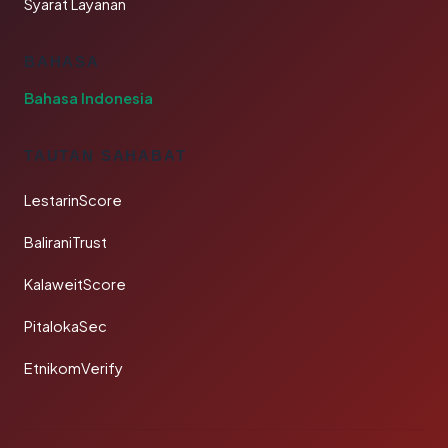
Syarat Layanan
BAHASA
Bahasa Indonesia
TAUTAN SAHABAT
LestarinScore
BaliraniTrust
KalaweitScore
PitalokaSec
EtnikomVerify