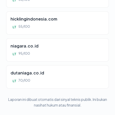
LT
hicklingindonesia.com
55/100
LT
niagara.co.id
95/100
LT
dutaniaga.co.id
70/100
LT
Laporan ini dibuat otomatis dari sinyal teknis publik. Ini bukan
nasihat hukum atau finansial.