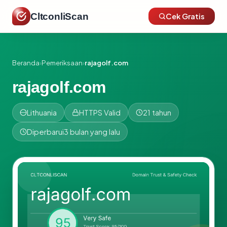
CltconliScan
Cek Gratis
Beranda
›
Pemeriksaan
›
rajagolf.com
rajagolf.com
Lithuania
HTTPS Valid
21 tahun
Diperbarui
3 bulan yang lalu