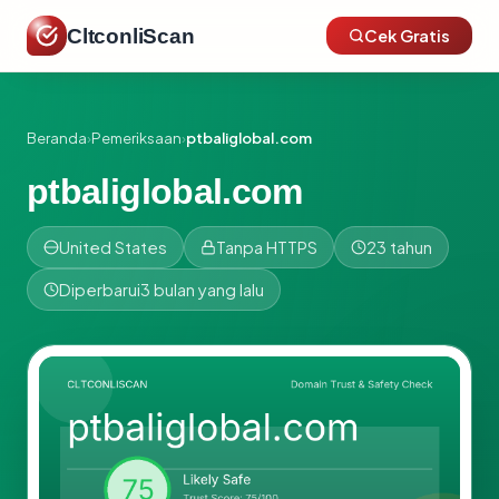
CltconliScan
Cek Gratis
Beranda
›
Pemeriksaan
›
ptbaliglobal.com
ptbaliglobal.com
United States
Tanpa HTTPS
23 tahun
Diperbarui
3 bulan yang lalu