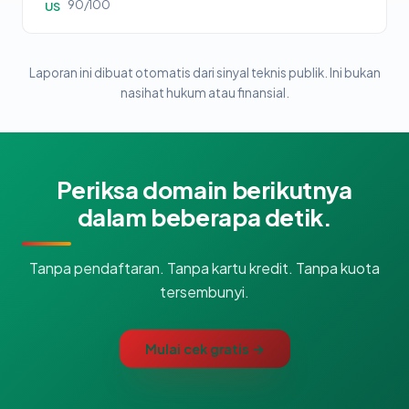
90/100
US
Laporan ini dibuat otomatis dari sinyal teknis publik. Ini bukan
nasihat hukum atau finansial.
Periksa domain berikutnya
dalam beberapa detik.
Tanpa pendaftaran. Tanpa kartu kredit. Tanpa kuota
tersembunyi.
Mulai cek gratis →