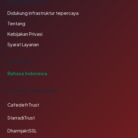
PERUSAHAAN
Didukung infrastruktur tepercaya
Tentang
Kebijakan Privasi
Syarat Layanan
BAHASA
Bahasa Indonesia
TAUTAN SAHABAT
CafedefrTrust
StarradiTrust
DharmjaktSSL