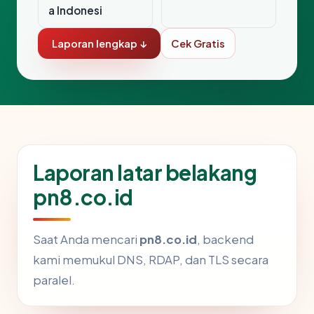
a Indonesi
Laporan lengkap ↓
Cek Gratis
Laporan latar belakang
pn8.co.id
Saat Anda mencari
pn8.co.id
, backend
kami memukul DNS, RDAP, dan TLS secara
paralel.