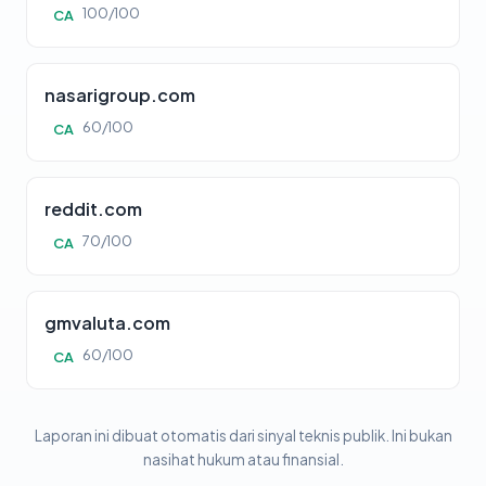
100/100
CA
nasarigroup.com
60/100
CA
reddit.com
70/100
CA
gmvaluta.com
60/100
CA
Laporan ini dibuat otomatis dari sinyal teknis publik. Ini bukan
nasihat hukum atau finansial.