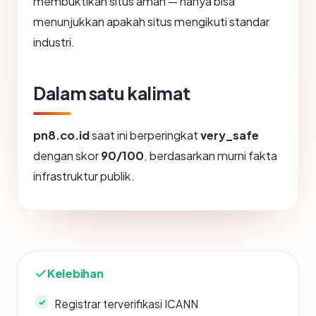
membuktikan situs aman — hanya bisa
menunjukkan apakah situs mengikuti standar
industri.
Dalam satu kalimat
pn8.co.id
saat ini berperingkat
very_safe
dengan skor
90/100
, berdasarkan murni fakta
infrastruktur publik.
Kelebihan
Registrar terverifikasi ICANN