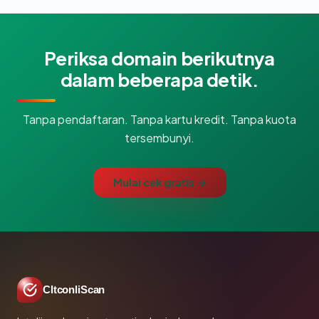
Periksa domain berikutnya
dalam beberapa detik.
Tanpa pendaftaran. Tanpa kartu kredit. Tanpa kuota
tersembunyi.
Mulai cek gratis →
CltconliScan