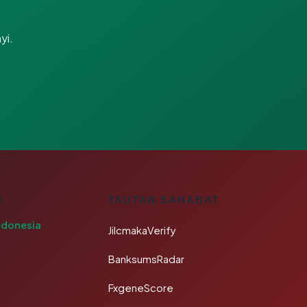
yi.
A
TAUTAN SAHABAT
ndonesia
JilcmakaVerify
BanksumsRadar
FxgeneScore