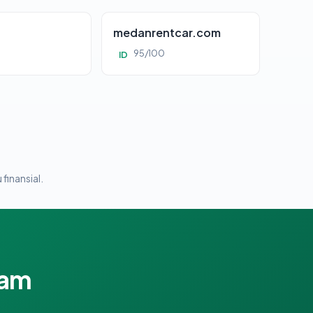
d
medanrentcar.com
95/100
ID
 finansial.
lam