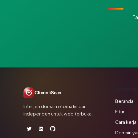
Ta
PRODU
CltconliScan
Beranda
Intelijen domain otomatis dan
Fitur
independen untuk web terbuka.
Cara kerja
Domain ya