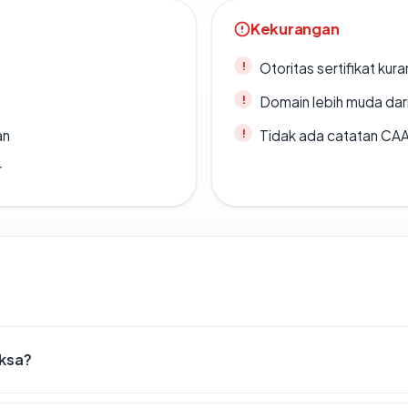
Kekurangan
Otoritas sertifikat ku
Domain lebih muda dari
an
Tidak ada catatan CA
r
iksa?