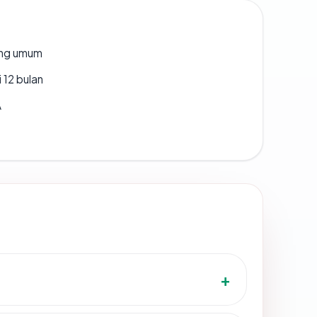
rang umum
 12 bulan
A