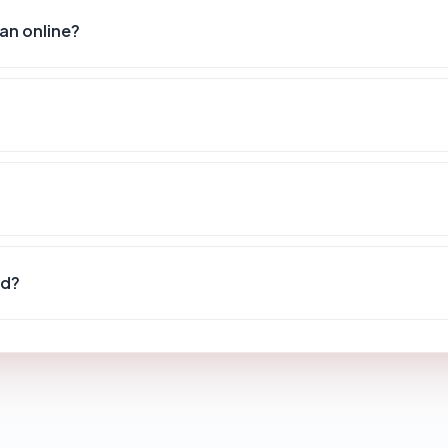
an online?
id?