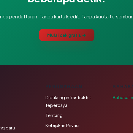
npa pendaftaran. Tanpa kartu kredit. Tanpa kuota tersembun
Mulai cek gratis →
K
PERUSAHAAN
BAHAS
Didukung infrastruktur
Bahasa I
tepercaya
Tentang
Kebijakan Privasi
ng baru