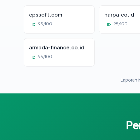
cpssoft.com
harpa.co.id
95/100
95/100
ID
ID
armada-finance.co.id
95/100
ID
Laporan in
Pe