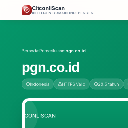
CltconliScan
INTELIJEN DOMAIN INDEPENDEN
Beranda
›
Pemeriksaan
›
pgn.co.id
pgn.co.id
Indonesia
HTTPS Valid
28.5 tahun