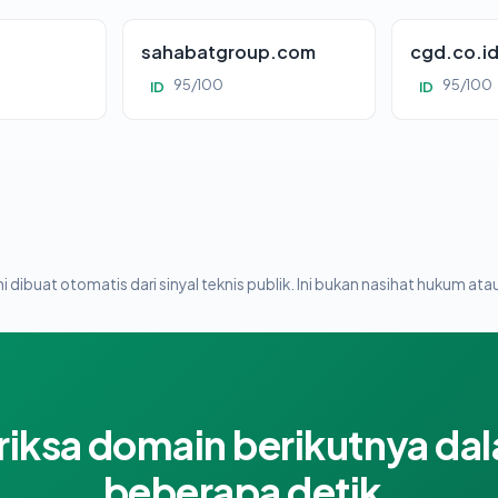
sahabatgroup.com
cgd.co.i
95/100
95/100
ID
ID
i dibuat otomatis dari sinyal teknis publik. Ini bukan nasihat hukum atau
riksa domain berikutnya da
beberapa detik.