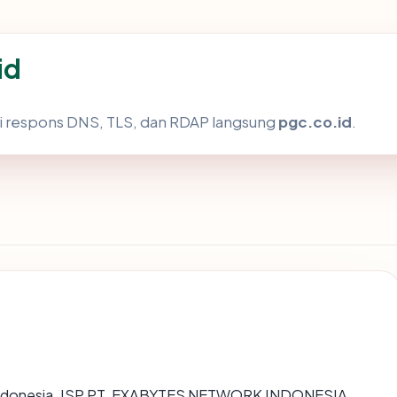
id
i respons DNS, TLS, dan RDAP langsung
pgc.co.id
.
 di Indonesia, ISP PT. EXABYTES NETWORK INDONESIA,