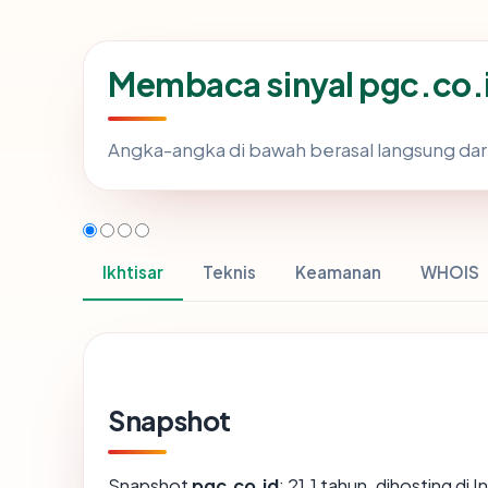
Membaca sinyal pgc.co.
Angka-angka di bawah berasal langsung dar
Ikhtisar
Teknis
Keamanan
WHOIS
Snapshot
Snapshot
pgc.co.id
: 21.1 tahun, dihosting