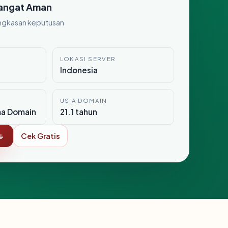
angat Aman
ngkasan keputusan
LOKASI SERVER
Indonesia
USIA DOMAIN
ma Domain
21.1 tahun
↓
Cek Gratis