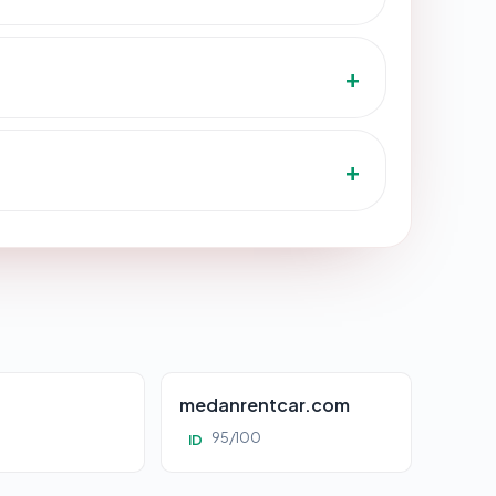
d
medanrentcar.com
95/100
ID