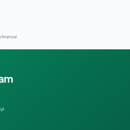
 finansial.
lam
yi.