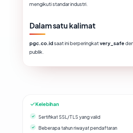
mengikuti standar industri.
Dalam satu kalimat
pgc.co.id
saat ini berperingkat
very_safe
den
publik.
Kelebihan
Sertifikat SSL/TLS yang valid
Beberapa tahun riwayat pendaftaran