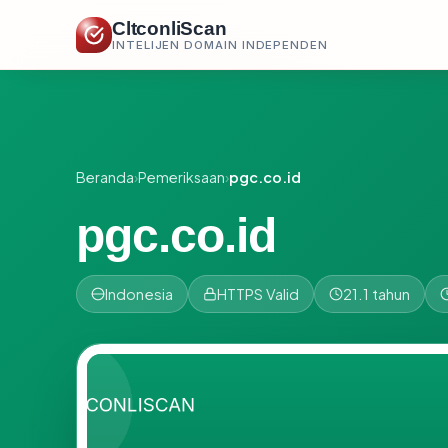
CltconliScan
INTELIJEN DOMAIN INDEPENDEN
Beranda
›
Pemeriksaan
›
pgc.co.id
pgc.co.id
Indonesia
HTTPS Valid
21.1 tahun