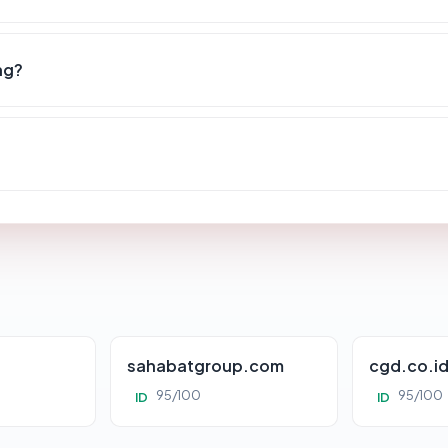
ng?
sahabatgroup.com
cgd.co.i
95/100
95/100
ID
ID