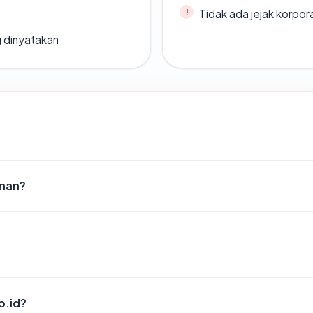
Tidak ada jejak korpora
g dinyatakan
anan?
o.id?