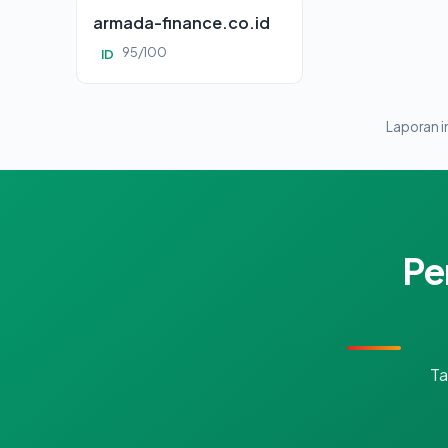
armada-finance.co.id
95/100
ID
Laporan in
Pe
Ta