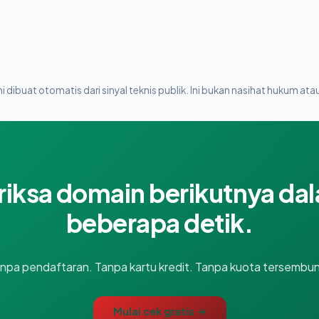
i dibuat otomatis dari sinyal teknis publik. Ini bukan nasihat hukum atau
riksa domain berikutnya da
beberapa detik.
npa pendaftaran. Tanpa kartu kredit. Tanpa kuota tersembun
Mulai cek gratis →