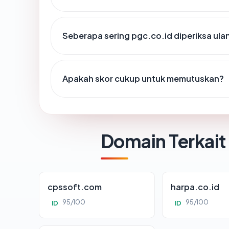
Seberapa sering pgc.co.id diperiksa ula
Apakah skor cukup untuk memutuskan?
Domain Terkait
cpssoft.com
harpa.co.id
95/100
95/100
ID
ID