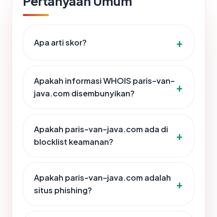
Pertanyaan Umum
Apa arti skor?
Apakah informasi WHOIS paris-van-
java.com disembunyikan?
Apakah paris-van-java.com ada di
blocklist keamanan?
Apakah paris-van-java.com adalah
situs phishing?