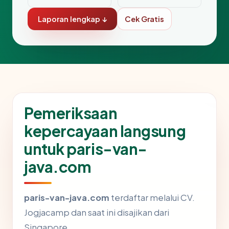
Laporan lengkap ↓
Cek Gratis
Pemeriksaan
kepercayaan langsung
untuk paris-van-
java.com
paris-van-java.com
terdaftar melalui CV.
Jogjacamp dan saat ini disajikan dari
Singapore.