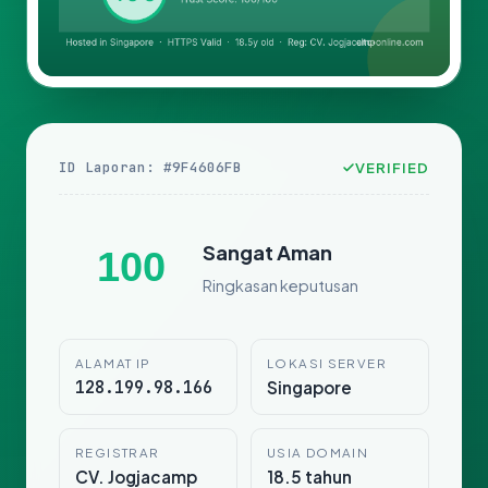
ID Laporan: #9F4606FB
VERIFIED
Sangat Aman
100
Ringkasan keputusan
ALAMAT IP
LOKASI SERVER
128.199.98.166
Singapore
REGISTRAR
USIA DOMAIN
CV. Jogjacamp
18.5 tahun