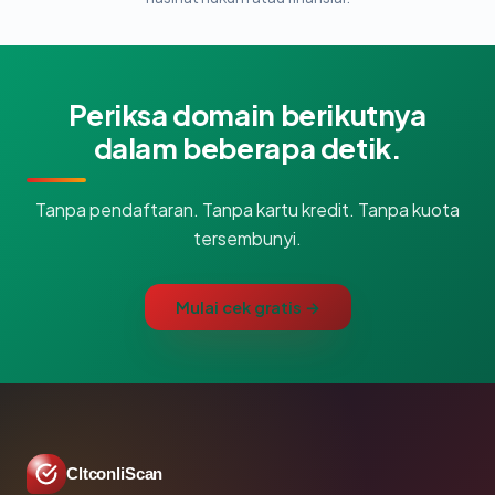
Periksa domain berikutnya
dalam beberapa detik.
Tanpa pendaftaran. Tanpa kartu kredit. Tanpa kuota
tersembunyi.
Mulai cek gratis →
CltconliScan