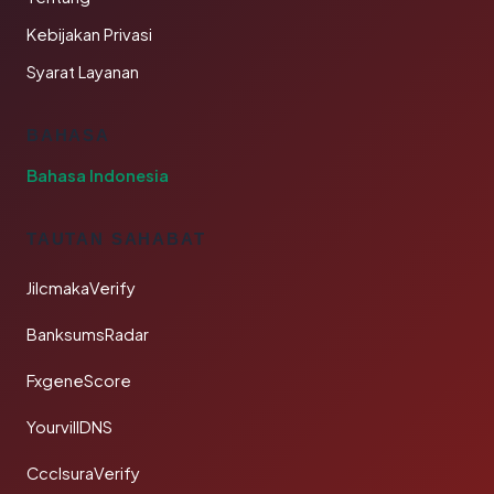
Kebijakan Privasi
Syarat Layanan
BAHASA
Bahasa Indonesia
TAUTAN SAHABAT
JilcmakaVerify
BanksumsRadar
FxgeneScore
YourvillDNS
CcclsuraVerify