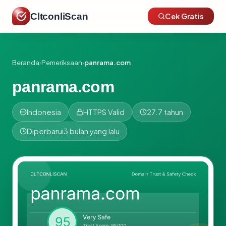
CltconliScan
Cek Gratis
Beranda
›
Pemeriksaan
›
panrama.com
panrama.com
Indonesia
HTTPS Valid
27.7 tahun
Diperbarui
3 bulan yang lalu