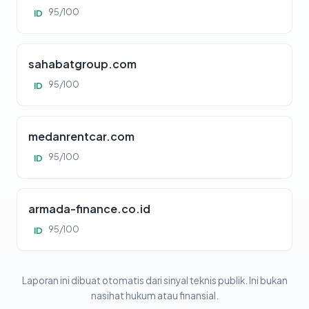
95/100
ID
sahabatgroup.com
95/100
ID
medanrentcar.com
95/100
ID
armada-finance.co.id
95/100
ID
Laporan ini dibuat otomatis dari sinyal teknis publik. Ini bukan
nasihat hukum atau finansial.