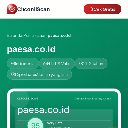
CltconliScan
Cek Gratis
Beranda
›
Pemeriksaan
›
paesa.co.id
paesa.co.id
Indonesia
HTTPS Valid
21.2 tahun
Diperbarui
3 bulan yang lalu