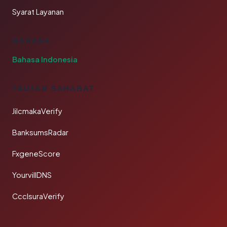
Syarat Layanan
BAHASA
Bahasa Indonesia
TAUTAN SAHABAT
JilcmakaVerify
BanksumsRadar
FxgeneScore
YourvillDNS
CcclsuraVerify