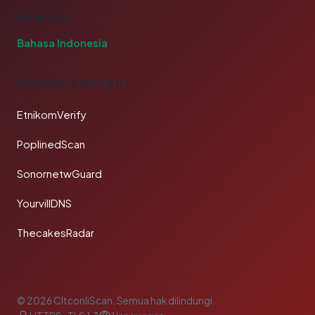
BAHASA
Bahasa Indonesia
TAUTAN SAHABAT
EtnikomVerify
PoplinedScan
SonornetwGuard
YourvillDNS
ThecakesRadar
© 2026 CltconliScan. Semua hak dilindungi.