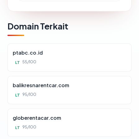
Domain Terkait
ptabc.co.id
55/100
LT
balikresnarentcar.com
95/100
LT
globerentacar.com
95/100
LT