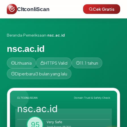
CltconliScan
Cek Gratis
Beranda
›
Pemeriksaan
›
nsc.ac.id
nsc.ac.id
Lithuania
HTTPS Valid
11.1 tahun
Diperbarui
3 bulan yang lalu