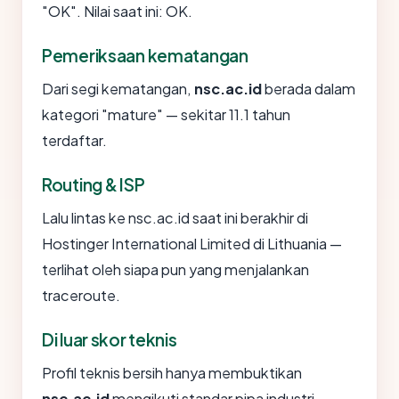
"OK". Nilai saat ini: OK.
Pemeriksaan kematangan
Dari segi kematangan,
nsc.ac.id
berada dalam
kategori "mature" — sekitar 11.1 tahun
terdaftar.
Routing & ISP
Lalu lintas ke nsc.ac.id saat ini berakhir di
Hostinger International Limited di Lithuania —
terlihat oleh siapa pun yang menjalankan
traceroute.
Di luar skor teknis
Profil teknis bersih hanya membuktikan
nsc.ac.id
mengikuti standar pipa industri.