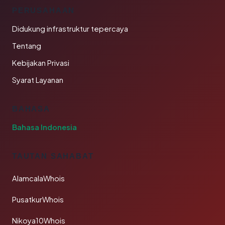
PERUSAHAAN
Didukung infrastruktur tepercaya
Tentang
Kebijakan Privasi
Syarat Layanan
BAHASA
Bahasa Indonesia
TAUTAN SAHABAT
AlamcalaWhois
PusatkurWhois
Nikoya10Whois