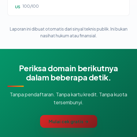
100/100
US
Laporan ini dibuat otomatis dari sinyal teknis publik. Ini bukan
nasihat hukum atau finansial.
Periksa domain berikutnya
dalam beberapa detik.
Tanpa pendaftaran. Tanpa kartu kredit. Tanpa kuota
tersembunyi.
Mulai cek gratis →