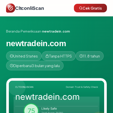
CltconliScan
Cek Gratis
Beranda
›
Pemeriksaan
›
newtradein.com
newtradein.com
United States
Tanpa HTTPS
11.8 tahun
Diperbarui
3 bulan yang lalu