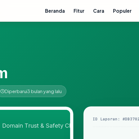
Beranda
Fitur
Cara
Populer
m
Diperbarui
3 bulan yang lalu
ID Laporan: #DB370