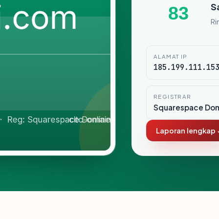
S
83
Ri
ALAMAT IP
185.199.111.15
REGISTRAR
Squarespace Dom
Laporan lengkap 