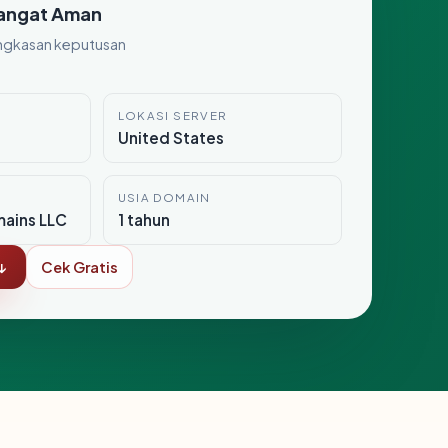
angat Aman
ngkasan keputusan
LOKASI SERVER
3
United States
USIA DOMAIN
ains LLC
1 tahun
↓
Cek Gratis