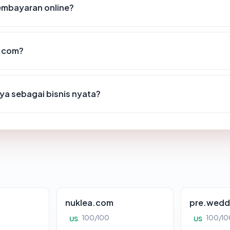
mbayaran online?
i.com?
a sebagai bisnis nyata?
nuklea.com
pre.wedd
100/100
100/10
US
US