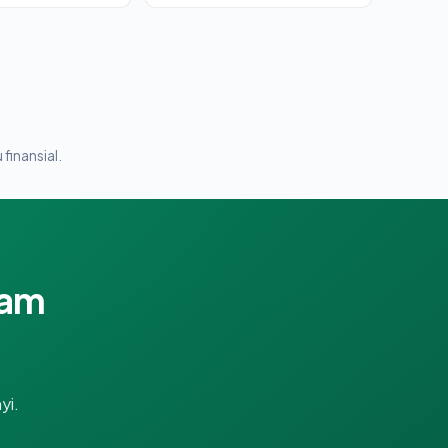
 finansial.
lam
yi.