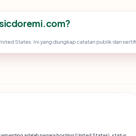
usicdoremi.com?
ited States. Ini yang diungkap catatan publik dan sertif
ta terpenting adalah negara hosting (United States), status