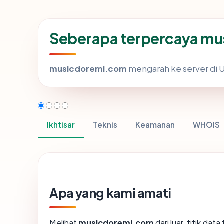
Seberapa terpercaya m
musicdoremi.com
mengarah ke server di Un
Ikhtisar
Teknis
Keamanan
WHOIS
Apa yang kami amati
Melihat
musicdoremi.com
dari luar, titik da