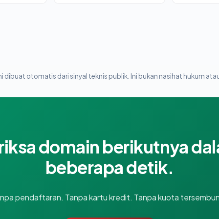
i dibuat otomatis dari sinyal teknis publik. Ini bukan nasihat hukum atau
riksa domain berikutnya da
beberapa detik.
npa pendaftaran. Tanpa kartu kredit. Tanpa kuota tersembun