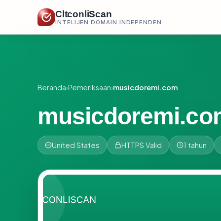
CltconliScan
INTELIJEN DOMAIN INDEPENDEN
Beranda
›
Pemeriksaan
›
musicdoremi.com
musicdoremi.co
United States
HTTPS Valid
1 tahun