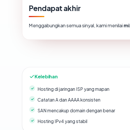
Pendapat akhir
Menggabungkan semua sinyal, kami menilai
mi
Kelebihan
Hosting di jaringan ISP yang mapan
Catatan A dan AAAA konsisten
SAN mencakup domain dengan benar
Hosting IPv4 yang stabil