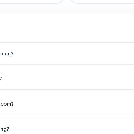
manan?
?
n.com?
ang?