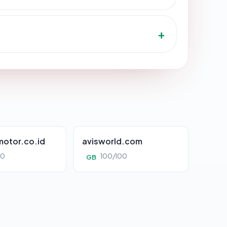
otor.co.id
avisworld.com
00
100/100
GB