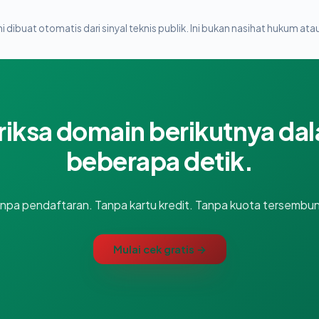
i dibuat otomatis dari sinyal teknis publik. Ini bukan nasihat hukum atau
riksa domain berikutnya da
beberapa detik.
npa pendaftaran. Tanpa kartu kredit. Tanpa kuota tersembun
Mulai cek gratis →