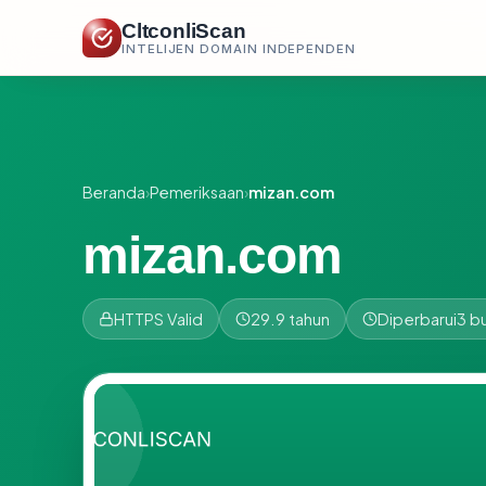
CltconliScan
INTELIJEN DOMAIN INDEPENDEN
Beranda
›
Pemeriksaan
›
mizan.com
mizan.com
HTTPS Valid
29.9 tahun
Diperbarui
3 bu