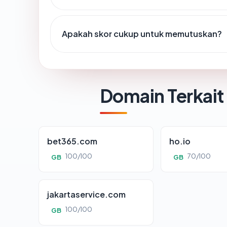
Apakah skor cukup untuk memutuskan?
Domain Terkait
bet365.com
ho.io
100/100
70/100
GB
GB
jakartaservice.com
100/100
GB