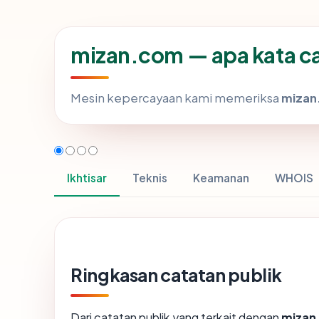
mizan.com — apa kata ca
Mesin kepercayaan kami memeriksa
mizan
Ikhtisar
Teknis
Keamanan
WHOIS
Ringkasan catatan publik
Dari catatan publik yang terkait dengan
mizan