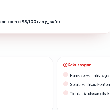
zan.com
di
95/100
(
very_safe
).
Kekurangan
Nameserver milik regi
Selalu verifikasi kont
Tidak ada ulasan piha