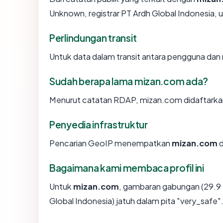
Unknown, registrar PT Ardh Global Indonesia, u
Perlindungan transit
Untuk data dalam transit antara pengguna da
Sudah berapa lama mizan.com ada?
Menurut catatan RDAP, mizan.com didaftarkan s
Penyedia infrastruktur
Pencarian GeoIP menempatkan
mizan.com
d
Bagaimana kami membaca profil ini
Untuk
mizan.com
, gambaran gabungan (29.9
Global Indonesia) jatuh dalam pita "very_safe"