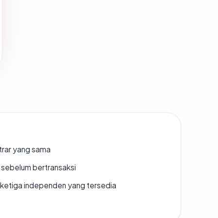
strar yang sama
en sebelum bertransaksi
k ketiga independen yang tersedia