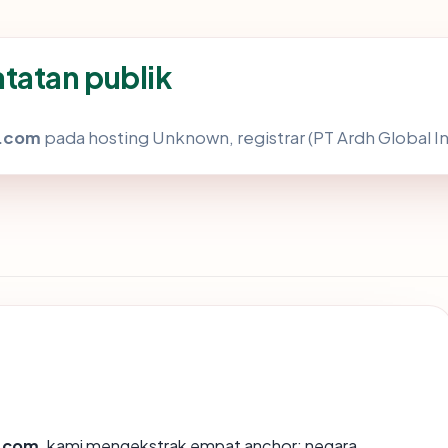
tatan publik
.com
pada hosting Unknown, registrar (PT Ardh Global In
.com
, kami mengekstrak empat anchor: negara