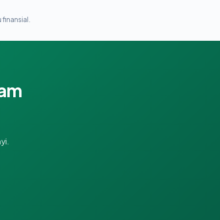
 finansial.
lam
yi.