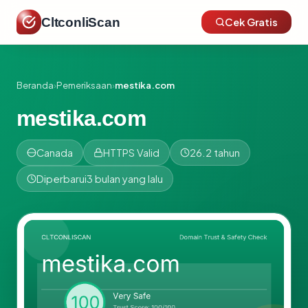
CltconliScan
Cek Gratis
Beranda
›
Pemeriksaan
›
mestika.com
mestika.com
Canada
HTTPS Valid
26.2 tahun
Diperbarui
3 bulan yang lalu