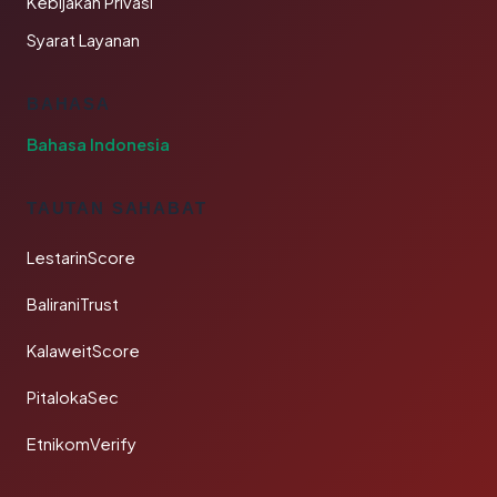
Kebijakan Privasi
Syarat Layanan
BAHASA
Bahasa Indonesia
TAUTAN SAHABAT
LestarinScore
BaliraniTrust
KalaweitScore
PitalokaSec
EtnikomVerify