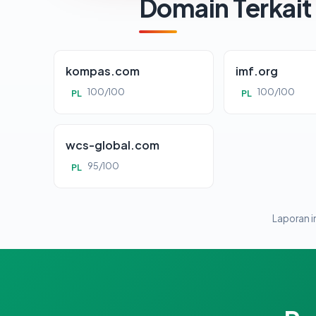
Domain Terkait
kompas.com
imf.org
100/100
100/100
PL
PL
wcs-global.com
95/100
PL
Laporan in