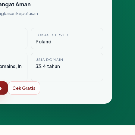
angat Aman
ngkasan keputusan
LOKASI SERVER
Poland
USIA DOMAIN
mains, In
33.4 tahun
↓
Cek Gratis