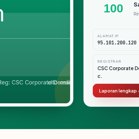
S
100
Ri
ALAMAT IP
95.101.200.120
REGISTRAR
CSC Corporate Do
c.
Laporan lengkap 