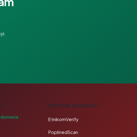
lam
yi.
A
TAUTAN SAHABAT
ndonesia
EtnikomVerify
PoplinedScan