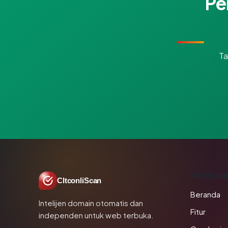
Pe
Ta
PRODU
CltconliScan
Beranda
Intelijen domain otomatis dan
Fitur
independen untuk web terbuka.