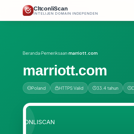
CltconliScan
INTELIJEN DOMAIN INDEPENDEN
Beranda
›
Pemeriksaan
›
marriott.com
marriott.com
Poland
HTTPS Valid
33.4 tahun
D