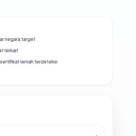
uar negara target
t terkait
ertifikat lemah terdeteksi