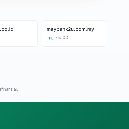
.co.id
maybank2u.com.my
75/100
PL
 finansial.