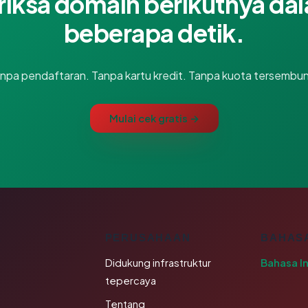
riksa domain berikutnya da
beberapa detik.
npa pendaftaran. Tanpa kartu kredit. Tanpa kuota tersembun
Mulai cek gratis →
K
PERUSAHAAN
BAHAS
Didukung infrastruktur
Bahasa I
tepercaya
Tentang