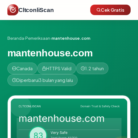
CltconliScan
Cek Gratis
Beranda
›
Pemeriksaan
›
mantenhouse.com
mantenhouse.com
Canada
HTTPS Valid
1.2 tahun
Diperbarui
3 bulan yang lalu