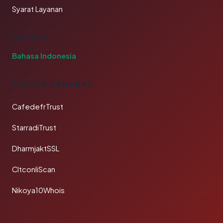
Syarat Layanan
BAHASA
Bahasa Indonesia
TAUTAN SAHABAT
CafedefrTrust
StarradiTrust
DharmjaktSSL
CltconliScan
Nikoya10Whois