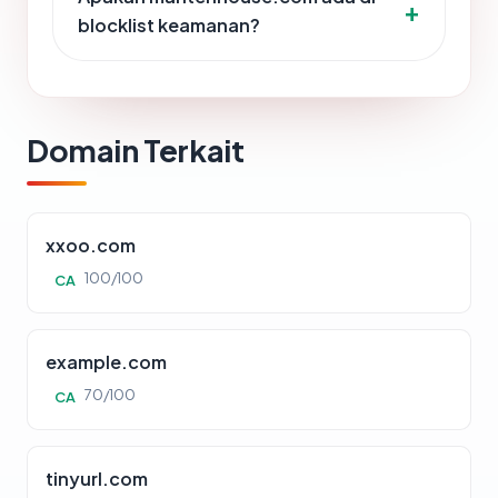
blocklist keamanan?
Domain Terkait
xxoo.com
100/100
CA
example.com
70/100
CA
tinyurl.com