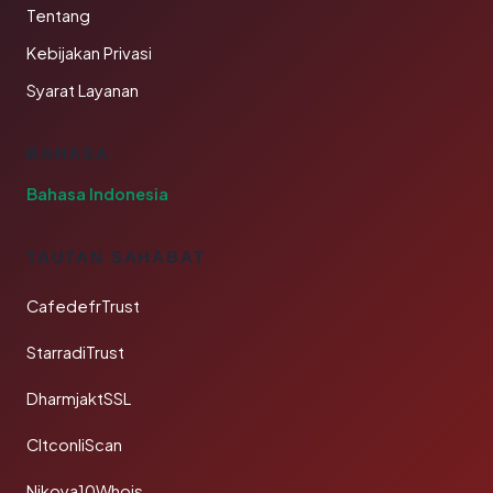
Tentang
Kebijakan Privasi
Syarat Layanan
BAHASA
Bahasa Indonesia
TAUTAN SAHABAT
CafedefrTrust
StarradiTrust
DharmjaktSSL
CltconliScan
Nikoya10Whois