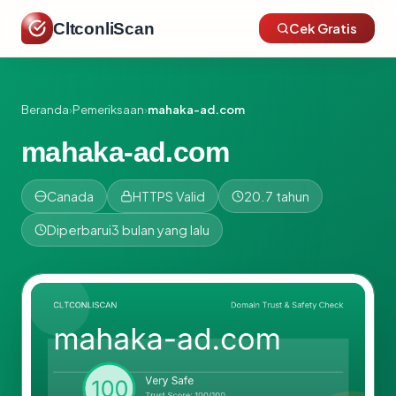
CltconliScan
Cek Gratis
Beranda
›
Pemeriksaan
›
mahaka-ad.com
mahaka-ad.com
Canada
HTTPS Valid
20.7 tahun
Diperbarui
3 bulan yang lalu