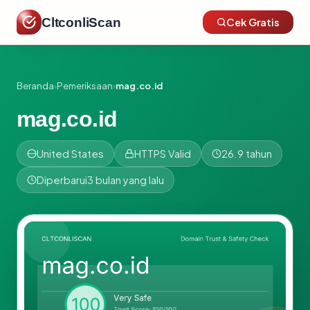
CltconliScan
Cek Gratis
Beranda
›
Pemeriksaan
›
mag.co.id
mag.co.id
United States
HTTPS Valid
26.9 tahun
Diperbarui
3 bulan yang lalu