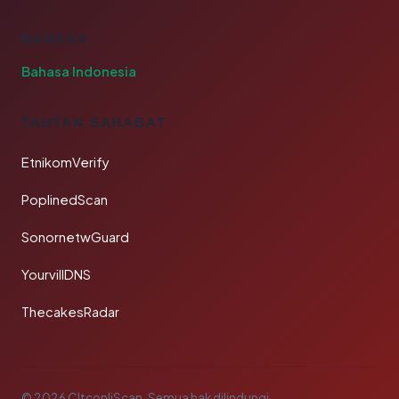
BAHASA
Bahasa Indonesia
TAUTAN SAHABAT
EtnikomVerify
PoplinedScan
SonornetwGuard
YourvillDNS
ThecakesRadar
© 2026 CltconliScan. Semua hak dilindungi.