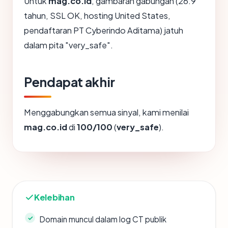
Untuk
mag.co.id
, gambaran gabungan (26.9
tahun, SSL OK, hosting United States,
pendaftaran PT Cyberindo Aditama) jatuh
dalam pita "very_safe".
Pendapat akhir
Menggabungkan semua sinyal, kami menilai
mag.co.id
di
100/100
(
very_safe
).
Kelebihan
Domain muncul dalam log CT publik