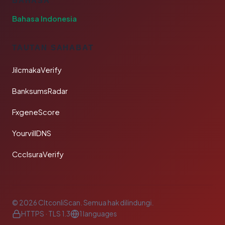
BAHASA
Bahasa Indonesia
TAUTAN SAHABAT
JilcmakaVerify
BanksumsRadar
FxgeneScore
YourvillDNS
CcclsuraVerify
© 2026 CltconliScan. Semua hak dilindungi.
HTTPS · TLS 1.3
1 languages