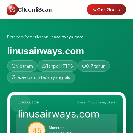
CltconliScan
Cek Gratis
Beranda
›
Pemeriksaan
›
linusairways.com
linusairways.com
Vietnam
Tanpa HTTPS
0.7 tahun
Diperbarui
3 bulan yang lalu