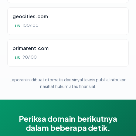
geocities.com
100/100
US
primarent.com
90/100
US
Laporan ini dibuat otomatis dari sinyal teknis publik. Ini bukan
nasihat hukum atau finansial.
Periksa domain berikutnya
dalam beberapa detik.