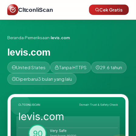
CltconliScan
Cek Gratis
Beranda
›
Pemeriksaan
›
levis.com
levis.com
United States
Tanpa HTTPS
29.6 tahun
Diperbarui
3 bulan yang lalu