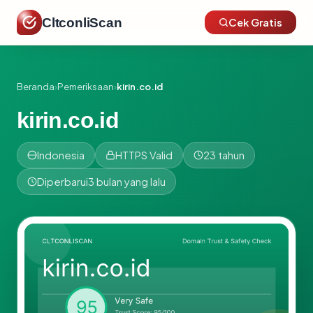
CltconliScan
Cek Gratis
Beranda
›
Pemeriksaan
›
kirin.co.id
kirin.co.id
Indonesia
HTTPS Valid
23 tahun
Diperbarui
3 bulan yang lalu