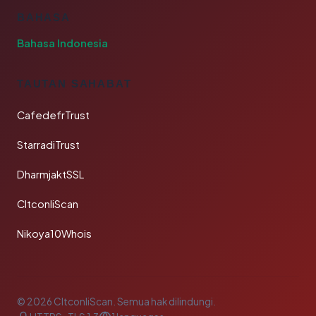
BAHASA
Bahasa Indonesia
TAUTAN SAHABAT
CafedefrTrust
StarradiTrust
DharmjaktSSL
CltconliScan
Nikoya10Whois
© 2026 CltconliScan. Semua hak dilindungi.