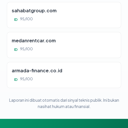
sahabatgroup.com
95/100
ID
medanrentcar.com
95/100
ID
armada-finance.co.id
95/100
ID
Laporan ini dibuat otomatis dari sinyal teknis publik. Ini bukan
nasihat hukum atau finansial.